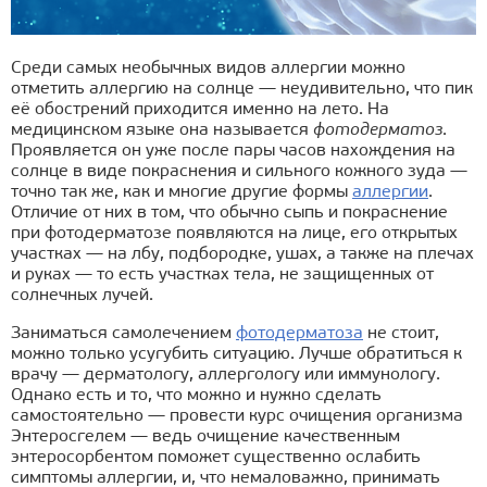
Среди самых необычных видов аллергии можно
отметить аллергию на солнце — неудивительно, что пик
её обострений приходится именно на лето. На
медицинском языке она называется
фотодерматоз
.
Проявляется он уже после пары часов нахождения на
солнце в виде покраснения и сильного кожного зуда —
точно так же, как и многие другие формы
аллергии
.
Отличие от них в том, что обычно сыпь и покраснение
при фотодерматозе появляются на лице, его открытых
участках — на лбу, подбородке, ушах, а также на плечах
и руках — то есть участках тела, не защищенных от
солнечных лучей.
Заниматься самолечением
фотодерматоза
не стоит,
можно только усугубить ситуацию. Лучше обратиться к
врачу — дерматологу, аллергологу или иммунологу.
Однако есть и то, что можно и нужно сделать
самостоятельно — провести курс очищения организма
Энтеросгелем — ведь очищение качественным
энтеросорбентом поможет существенно ослабить
симптомы аллергии, и, что немаловажно, принимать