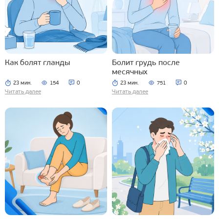
Как болят гланды
Болит грудь после
месячных
23 мин.
154
0
23 мин.
751
0
Читать далее
Читать далее