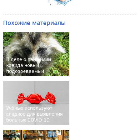
Похожие материалы
В деле о пандемии
ковида новый
подозреваемый
Учёные используют
сладкое для выявления
больных COVID-19