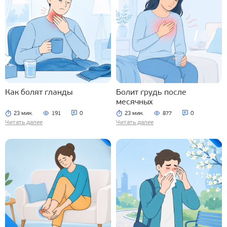
Как болят гланды
Болит грудь после
месячных
23 мин.
191
0
23 мин.
877
0
Читать далее
Читать далее