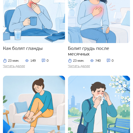
Как болят гланды
Болит грудь после
месячных
23 мин.
149
0
23 мин.
740
0
Читать далее
Читать далее