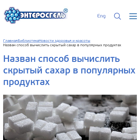
Eng
Главная
Библиотека
Новости здоровья и красоты
Назван способ вычислить скрытый сахар в популярных продуктах
Назван способ вычислить
скрытый сахар в популярных
продуктах