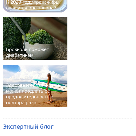
К 2023 году трансжиры
окажутся вне закона?
Брокколи поможет
диабетикам
Здоровый образ жизни
может продлить её
продожительность в
полтора раза!
Экспертный блог