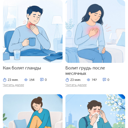
Как болят гланды
Болит грудь после
месячных
23 мин.
154
0
23 мин.
747
0
Читать далее
Читать далее