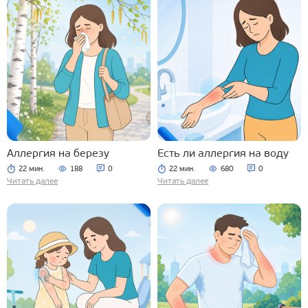
Аллергия на березу
Есть ли аллергия на воду
22 мин.
188
0
22 мин.
680
0
Читать далее
Читать далее