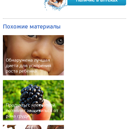
Похожие материалы
Обнаружена лучшая
диета для ускорения
роста ребёнка
Продукты с клетчаткой
позволят защититься от
рака груди