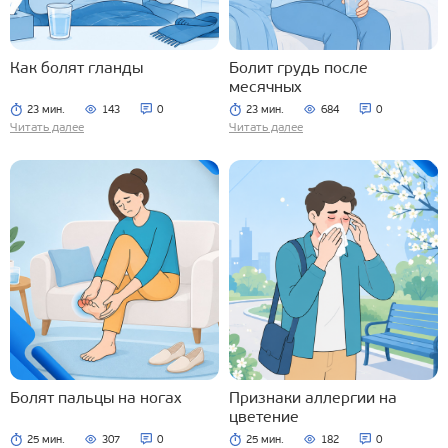
Как болят гланды
Болит грудь после
месячных
23 мин.
143
0
23 мин.
684
0
Читать далее
Читать далее
Болят пальцы на ногах
Признаки аллергии на
цветение
25 мин.
307
0
25 мин.
182
0