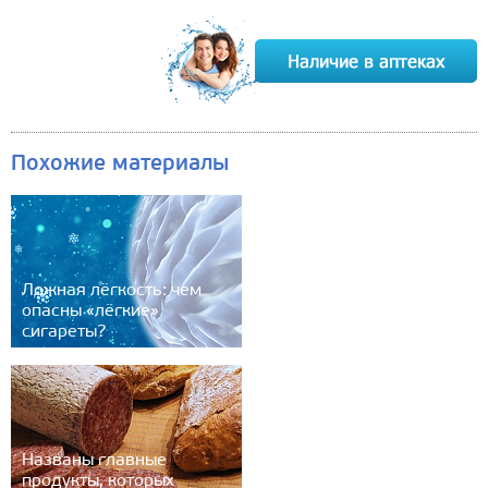
Похожие материалы
Ложная лёгкость: чем
опасны «лёгкие»
сигареты?
Названы главные
продукты, которых