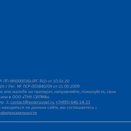
№ ЛП-№(000036)-(РГ-RU) от 10.02.20
25 г Рег. № ЛСР-003840/09 от 21.05.2009
х или жалобе на препарат, направляйте, пожалуйста, свои
ы или в ООО «ТНК СИЛМА»:
тр. 2,
contact@enterosgel.ru
+7(495) 646-14-33
 находиться на данном сайте, вы соглашаетесь с
онфиденциальности