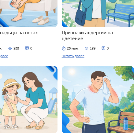
 пальцы на ногах
Признаки аллергии на
цветение
н.
355
0
25 мин.
189
0
далее
Читать далее