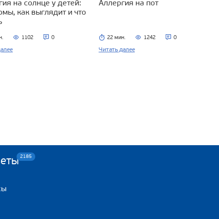
ия на солнце у детей:
Аллергия на пот
омы, как выглядит и что
ь
н.
1102
0
22 мин.
1242
0
далее
Читать далее
2185
веты
сы