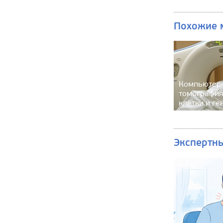
Похожие 
Компьютер
томография
клетки и ге
Экспертн