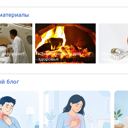
материалы
ная
 разрушает
Камины опасны для
Ученые отк
ны?
здоровья
средство сн
ый блог