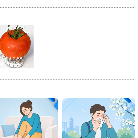
рыли новое
ижения веса