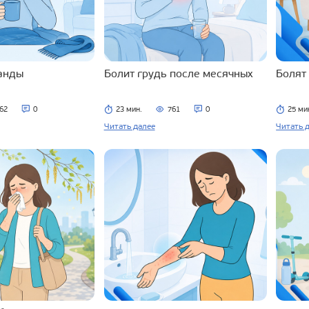
ланды
Болит грудь после месячных
Болят
62
0
23 мин.
761
0
25 ми
Читать далее
Читать 