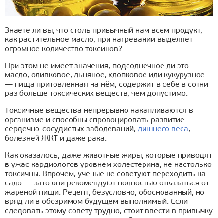
Знаете ли вы, что столь привычный нам всем продукт,
как растительное масло, при нагревании выделяет
огромное количество токсинов?
При этом не имеет значения, подсолнечное ли это
масло, оливковое, льняное, хлопковое или кукурузное
— пища притовленная на нём, содержит в себе в сотни
раз больше токсических веществ, чем допустимо.
Токсичные вещества непрерывно накапливаются в
организме и способны спровоцировать развитие
сердечно-сосудистых заболеваний,
лишнего веса
,
болезней ЖКТ и даже рака.
Как оказалось, даже животные жиры, которые приводят
в ужас кардиологов уровнем холестерина, не настолько
токсичны. Впрочем, ученые не советуют переходить на
сало — зато они рекомендуют полностью отказаться от
жареной пищи. Рецепт, безусловно, обоснованный, но
вряд ли в обозримом будущем выполнимый. Если
следовать этому совету трудно, стоит ввести в привычку