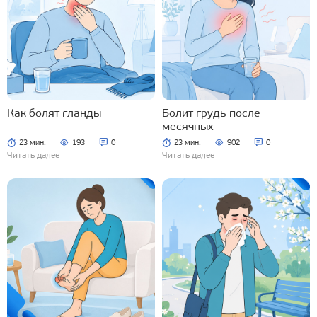
Как болят гланды
Болит грудь после
месячных
23 мин.
193
0
23 мин.
902
0
Читать далее
Читать далее