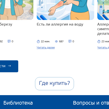
 березу
Есть ли аллергия на воду
Аллерг
симпт
делат
92
0
22 мин.
687
0
23 ми
Читать далее
Читать 
сти
→
Где купить?
Библиотека
Вопросы и от