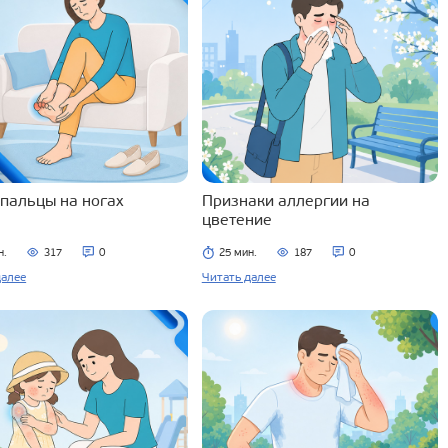
 пальцы на ногах
Признаки аллергии на
цветение
н.
317
0
25 мин.
187
0
далее
Читать далее