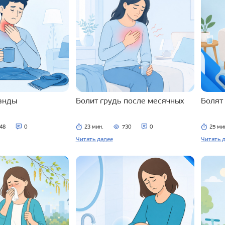
ланды
Болит грудь после месячных
Болят
48
0
23 мин.
730
0
25 ми
Читать далее
Читать 