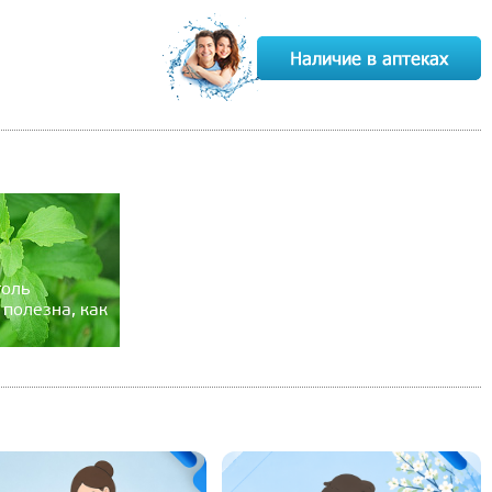
толь
 полезна, как