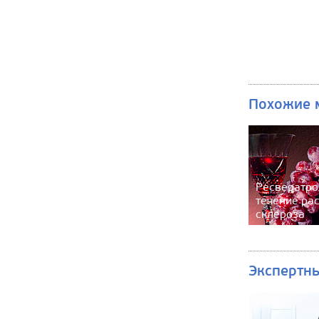
Похожие 
Ресвератро
течение ра
склероза
Экспертн