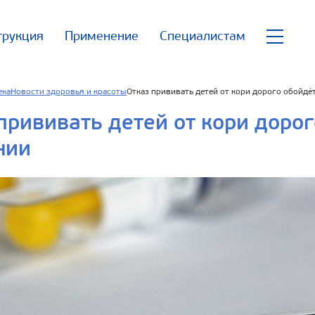
трукция
Применение
Специалистам
ека
Новости здоровья и красоты
Отказ прививать детей от кори дорого обойд
прививать детей от кори доро
нии