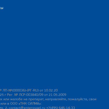
сы
№ ЛП-№(000036)-(РГ-RU) от 10.02.20
25 г Рег. № ЛСР-003840/09 от 21.05.2009
х или жалобе на препарат, направляйте, пожалуйста, свои
ы или в ООО «ТНК СИЛМА»:
тр. 2,
contact@enterosgel.ru
+7(495) 646-14-33