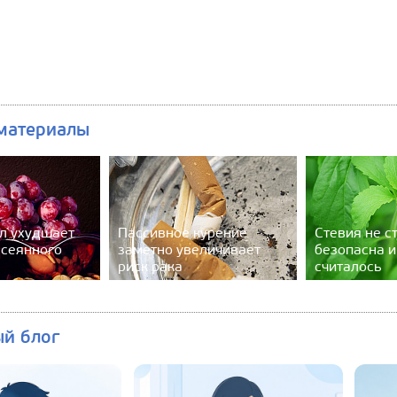
материалы
л ухудшает
Пассивное курение
Стевия не с
ссеянного
заметно увеличивает
безопасна и
риск рака
считалось
ый блог