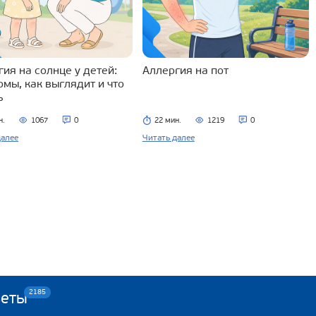
ия на солнце у детей:
Аллергия на пот
омы, как выглядит и что
ь
н.
1067
0
22 мин.
1219
0
далее
Читать далее
2185
веты