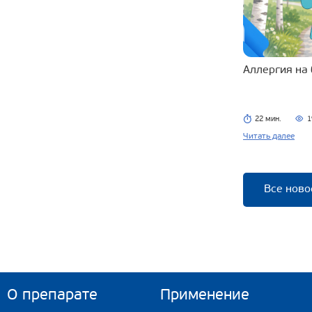
Аллергия на
22 мин.
1
Читать далее
Все ново
О препарате
Применение