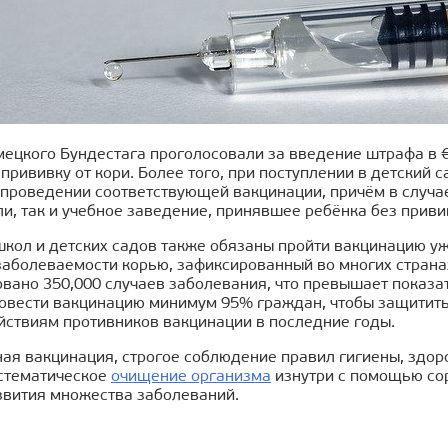
мецкого Бундестага проголосовали за введение штрафа в 
прививку от кори. Более того, при поступлении в детский
 проведении соответствующей вакцинации, причём в случае
и, так и учебное заведение, принявшее ребёнка без приви
кол и детских садов также обязаны пройти вакцинацию уже
заболеваемости корью, зафиксированный во многих странах
вано 350,000 случаев заболевания, что превышает показат
овести вакцинацию минимум 95% граждан, чтобы защитить 
йствиям противников вакцинации в последние годы.
ая вакцинация, строгое соблюдение правил гигиены, здор
истематическое
очищение организма
изнутри с помощью сор
звития множества заболеваний.