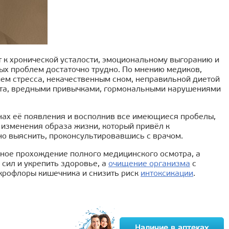
ит к хронической усталости, эмоциональному выгоранию и
ых проблем достаточно трудно. По мнению медиков,
м стресса, некачественным сном, неправильной диетой
вета, вредными привычками, гормональными нарушениями
нах её появления и восполнив все имеющиеся пробелы,
о изменения образа жизни, который привёл к
 выяснить, проконсультировавшись с врачом.
одное прохождение полного медицинского осмотра, а
сил и укрепить здоровье, а
очищение организма
с
крофлоры кишечника и снизить риск
интоксикации
.