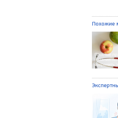
Похожие 
Простые пр
питания по
сохранить 
Экспертн