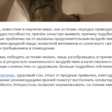
, известная в научном мире, как астения, нередко привод
удоспособности, причём зачастую выявить причину подобн
ые проблемы часто вызваны продолжительным воздействие
нием вредной пищи, нехваткой витаминов и солнечного с
м пребыванием в помещении.
ми, победить астению можно, лишь разобравшись в причи
ко в результате комплексного воздействия и качественног
ым сложностям со здоровьем. Больше подробностей можно
питание
, здоровый сон, отказ от вредных привычек, ежег
ание рекомендациям врачей помогут восполнить нехватку 
бента Энтеросгель позволит нормализовать состояние ми