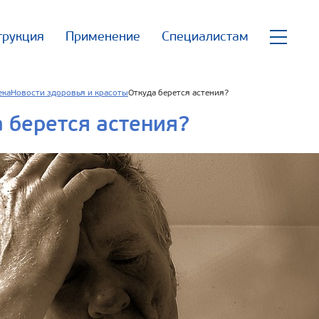
трукция
Применение
Специалистам
ека
Новости здоровья и красоты
Откуда берется астения?
 берется астения?