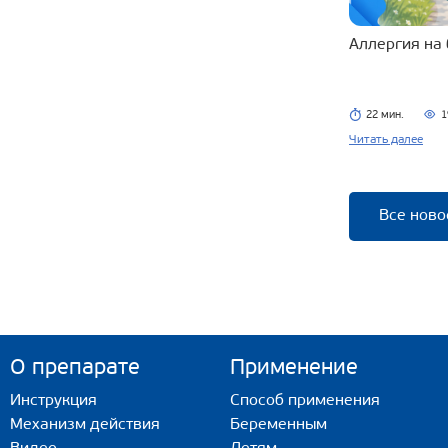
Аллергия на
22 мин.
1
Читать далее
Все ново
О препарате
Применение
Инструкция
Способ применения
Механизм действия
Беременным