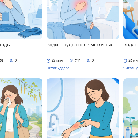
ланды
Болит грудь после месячных
Болят
51
0
23 мин.
744
0
25 ми
Читать далее
Читать 