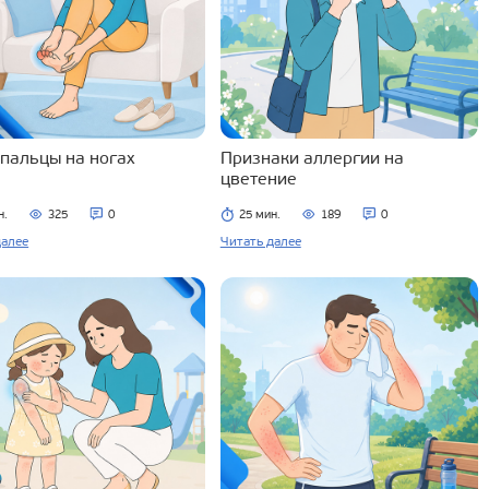
 пальцы на ногах
Признаки аллергии на
цветение
н.
325
0
25 мин.
189
0
далее
Читать далее