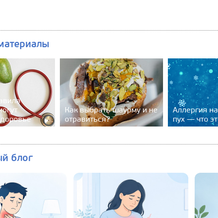
материалы
авила
могут
Как выбрать шаурму и не
Аллергия н
здоровье
отравиться?
пух — что эт
ый блог