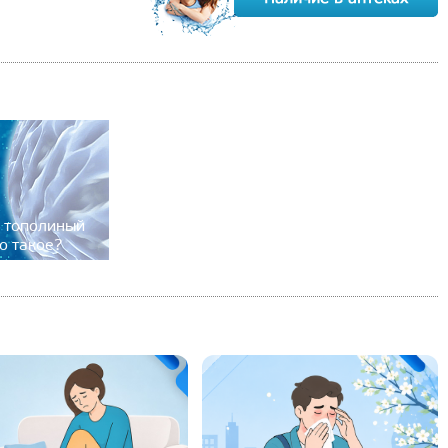
а тополиный
о такое?