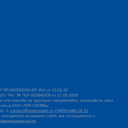
№ ЛП-№(000036)-(РГ-RU) от 10.02.20
25 г Рег. № ЛСР-003840/09 от 21.05.2009
х или жалобе на препарат, направляйте, пожалуйста, свои
ы или в ООО «ТНК СИЛМА»:
тр. 2,
contact@enterosgel.ru
+7(495) 646-14-33
 находиться на данном сайте, вы соглашаетесь с
онфиденциальности