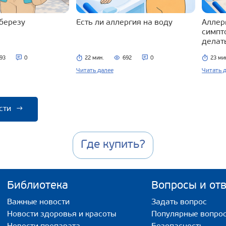
 березу
Есть ли аллергия на воду
Аллерг
симпт
делат
93
0
22 мин.
692
0
23 ми
Читать далее
Читать 
сти
→
Где купить?
Библиотека
Вопросы и от
Важные новости
Задать вопрос
Новости здоровья и красоты
Популярные вопро