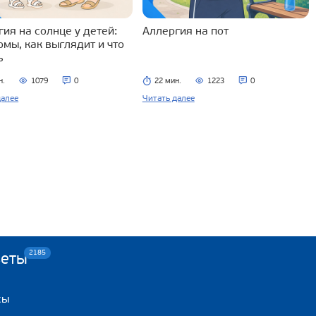
ия на солнце у детей:
Аллергия на пот
омы, как выглядит и что
ь
н.
1079
0
22 мин.
1223
0
далее
Читать далее
2185
веты
сы