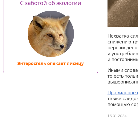
Нехватка сил
снижению тр
перечисленн
и употребле
и постоянны
Иными слова
то есть толь
вышеописанн
Правильное 
также следов
помощью сор
15.01.2024