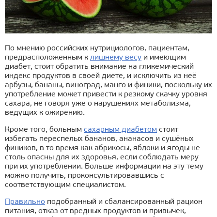
По мнению российских нутрициологов, пациентам,
предрасположенным к
лишнему весу
и имеющим
диабет, стоит обратить внимание на гликемический
индекс продуктов в своей диете, и исключить из неё
арбузы, бананы, виноград, манго и финики, поскольку их
употребление может привести к резкому скачку уровня
сахара, не говоря уже о нарушениях метаболизма,
ведущих к ожирению.
Кроме того, больным
сахарным диабетом
стоит
избегать переспелых бананов, ананасов и сушёных
фиников, в то время как абрикосы, яблоки и ягоды не
столь опасны для их здоровья, если соблюдать меру
при их употреблении. Больше информации на эту тему
можно получить, проконсультировавшись с
соответствующим специалистом.
Правильно
подобранный и сбалансированный рацион
питания, отказ от вредных продуктов и привычек,