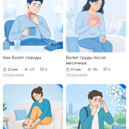
Как болят гланды
Болит грудь после
месячных
23 мин.
173
0
23 мин.
791
0
Читать далее
Читать далее