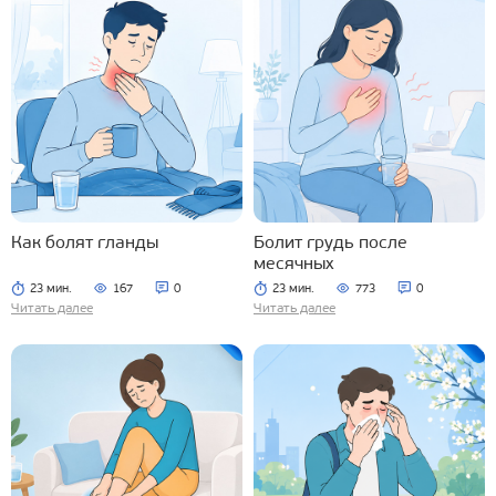
Как болят гланды
Болит грудь после
месячных
23 мин.
167
0
23 мин.
773
0
Читать далее
Читать далее