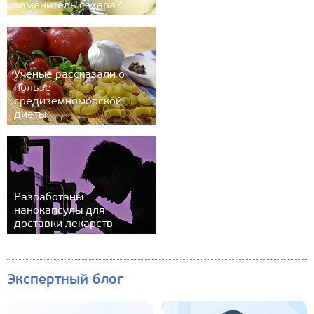
заменитель сахара?
Ученые рассказали о
пользе
средиземноморской
диеты
Разработаны
нанокапсулы для
доставки лекарств
Экспертный блог