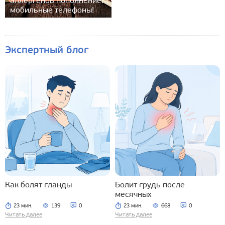
аллергенов пополнение:
мобильные телефоны!
Экспертный блог
Как болят гланды
Болит грудь после
месячных
23 мин.
139
0
23 мин.
668
0
Читать далее
Читать далее