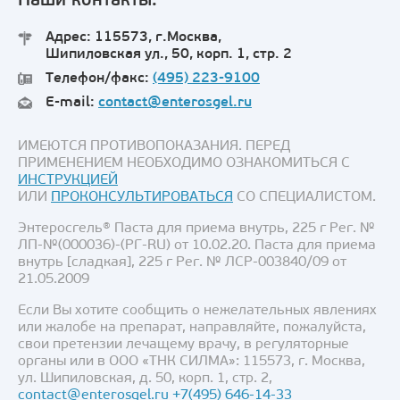
Наши контакты:
Адрес: 115573, г.Москва,
Шипиловская ул., 50, корп. 1, стр. 2
Телефон/факс:
(495) 223-9100
E-mail:
contact@enterosgel.ru
ИМЕЮТСЯ ПРОТИВОПОКАЗАНИЯ. ПЕРЕД
ПРИМЕНЕНИЕМ НЕОБХОДИМО ОЗНАКОМИТЬСЯ С
ИНСТРУКЦИЕЙ
ИЛИ
ПРОКОНСУЛЬТИРОВАТЬСЯ
СО СПЕЦИАЛИСТОМ.
Энтеросгель® Паста для приема внутрь, 225 г Рег. №
ЛП-№(000036)-(РГ-RU) от 10.02.20. Паста для приема
внутрь [сладкая], 225 г Рег. № ЛСР-003840/09 от
21.05.2009
Если Вы хотите сообщить о нежелательных явлениях
или жалобе на препарат, направляйте, пожалуйста,
свои претензии лечащему врачу, в регуляторные
органы или в ООО «ТНК СИЛМА»: 115573, г. Москва,
ул. Шипиловская, д. 50, корп. 1, стр. 2,
contact@enterosgel.ru
+7(495) 646-14-33