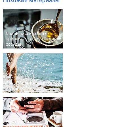
Похожие материалы
Врачи рассказали о
привычке, разрушающей
сосуды
Как избавиться от отёков
на ногах?
В ряду главных