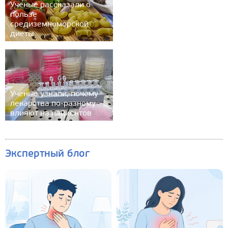
Ученые рассказали о
пользе
средиземноморской
диеты
Учёные узнали, почему
лекарства по-разному
влияют на пациентов
Экспертный блог