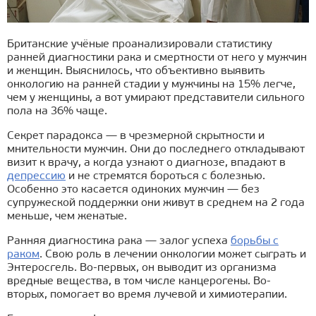
Британские учёные проанализировали статистику
ранней диагностики рака и смертности от него у мужчин
и женщин. Выяснилось, что объективно выявить
онкологию на ранней стадии у мужчины на 15% легче,
чем у женщины, а вот умирают представители сильного
пола на 36% чаще.
Секрет парадокса — в чрезмерной скрытности и
мнительности мужчин. Они до последнего откладывают
визит к врачу, а когда узнают о диагнозе, впадают в
депрессию
и не стремятся бороться с болезнью.
Особенно это касается одиноких мужчин — без
супружеской поддержки они живут в среднем на 2 года
меньше, чем женатые.
Ранняя диагностика рака — залог успеха
борьбы с
раком
. Свою роль в лечении онкологии может сыграть и
Энтеросгель. Во-первых, он выводит из организма
вредные вещества, в том числе канцерогены. Во-
вторых, помогает во время лучевой и химиотерапии.