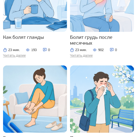
Как болят гланды
Болит грудь после
месячных
23 мин.
193
0
23 мин.
902
0
Читать далее
Читать далее