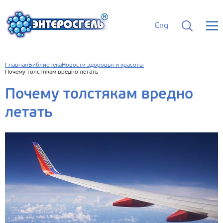
Eng
Главная
Библиотека
Новости здоровья и красоты
Почему толстякам вредно летать
Почему толстякам вредно
летать