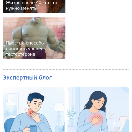
Жизнь после 40: что-то
нужно менять
Простые способы
повысить уровень
тестостерона
Экспертный блог