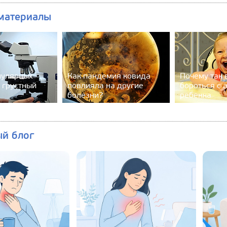
материалы
пулярных
Как пандемия ковида
Почему так
 грустный
повлияла на другие
бороться с 
болезни?
ребенка
ый блог