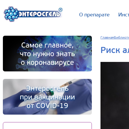
О препарате
Инс
Главная
Библиот
Риск а