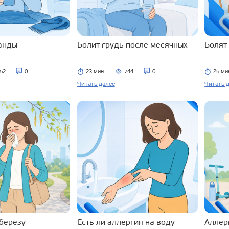
ланды
Болит грудь после месячных
Болят
52
0
23 мин.
744
0
25 ми
Читать далее
Читать 
 березу
Есть ли аллергия на воду
Аллерг