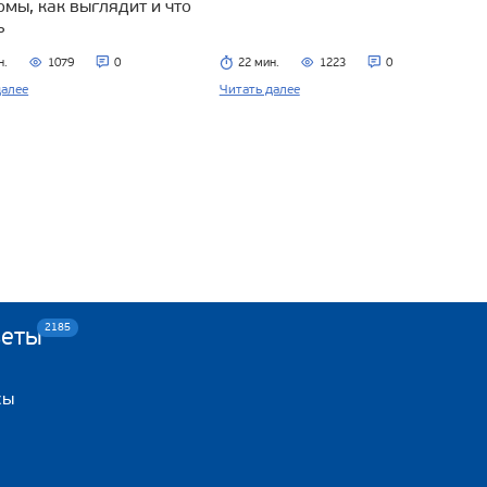
омы, как выглядит и что
ь
н.
1079
0
22 мин.
1223
0
далее
Читать далее
2185
веты
сы