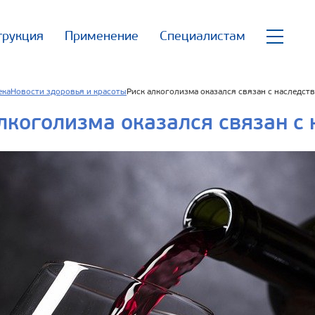
трукция
Применение
Специалистам
ека
Новости здоровья и красоты
Риск алкоголизма оказался связан с наследст
лкоголизма оказался связан с