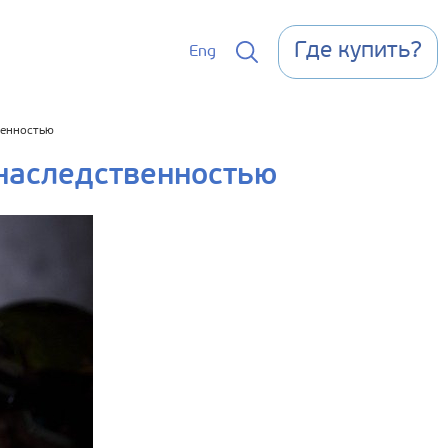
Где купить?
Eng
венностью
 наследственностью