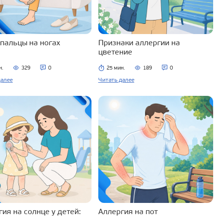
 пальцы на ногах
Признаки аллергии на
цветение
н.
329
0
25 мин.
189
0
далее
Читать далее
ия на солнце у детей:
Аллергия на пот