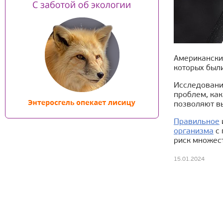
Американские
которых был
Исследовани
проблем, ка
позволяют вы
Правильное
организма
с 
риск множес
15.01.2024