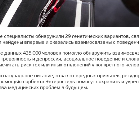
 специалисты обнаружили 29 генетических вариантов, свя
и найдены впервые и оказались взаимосвязаны с поведенч
е данных 435,000 человек помогло обнаружить взаимосвяз
к тревожность и депрессия, асоциальное поведение и сло
считать риск тех или иных отклонений у конкретного чело
и натуральное питание, отказ от вредных привычек, регул
помощью сорбента Энтеросгель помогут сохранить и укрепи
тва медицинских проблем в будущем.