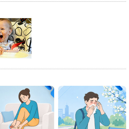
 важно
аллергией у