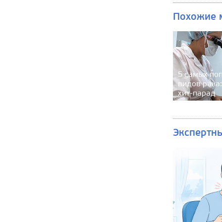
Похожие 
5 самых по
видов рака:
хит-парад
Экспертн