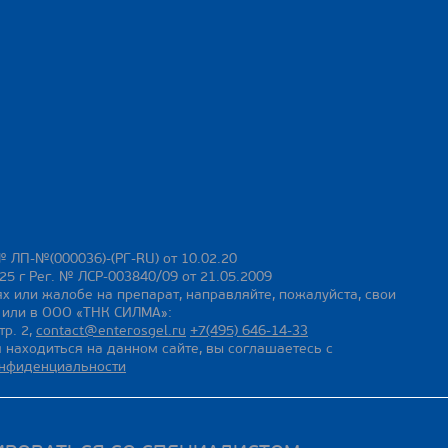
№ ЛП-№(000036)-(РГ-RU) от 10.02.20
25 г Рег. № ЛСР-003840/09 от 21.05.2009
х или жалобе на препарат, направляйте, пожалуйста, свои
ы или в ООО «ТНК СИЛМА»:
тр. 2,
contact@enterosgel.ru
+7(495) 646-14-33
 находиться на данном сайте, вы соглашаетесь с
онфиденциальности