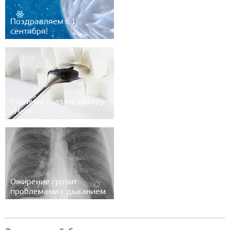
Поздравляем с 1
сентября!
5 причин сказать сахару
«Нет»
Ожирение грозит
проблемами с дыханием