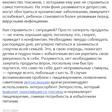
множество токсинов, с которыми ему уже не справиться
самостоятельно. На этом фоне развивается депрессия,
могут обостриться хронические заболевания, иммунитет
ослабевает, ребенок становится более уязвимым перед
вирусными инфекциями.
Как справиться с ситуацией? Просто запереть продукты
— не очень хорошая идея, поскольку это, скорее,
приведет к конфликтам. Необходимо твёрдо соблюдать
распорядок дня, регулярно питаться и заниматься
спортом всей семьёй. Это, в свою очередь, помогает
детям и подросткам с избыточным весом укрепить свою
уверенность в себе. Разумеется, нет необходимости
закупать продукты впрок, поскольку они быстро
портятся, что само по себе дает неправильные стимулы,
— прежде всего, побольше съесть. В случае
возникновения проблем с пищеварением, появлением
симптомов
интоксикации
врачи рекомендуют
использовать энтеросорбент Энтеросгель, который
выводит накопившиеся токсины
и нормализует
пищеварение, снижая потребность в избыточном
питании.
15.01.2024