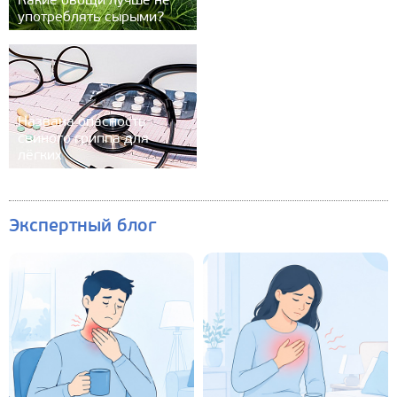
Какие овощи лучше не
употреблять сырыми?
Названа опасность
свиного гриппа для
лёгких
Экспертный блог