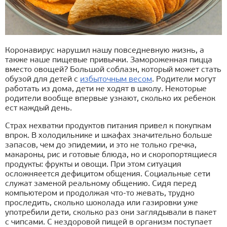
Коронавирус нарушил нашу повседневную жизнь, а
также наше пищевые привычки. Замороженная пицца
вместо овощей? Большой соблазн, который может стать
обузой для детей с
избыточным весом
. Родители могут
работать из дома, дети не ходят в школу. Некоторые
родители вообще впервые узнают, сколько их ребенок
ест каждый день.
Страх нехватки продуктов питания привел к покупкам
впрок. В холодильнике и шкафах значительно больше
запасов, чем до эпидемии, и это не только гречка,
макароны, рис и готовые блюда, но и скоропортящиеся
продукты: фрукты и овощи. При этом ситуация
осложняеется дефицитом общения. Социальные сети
служат заменой реальному общению. Сидя перед
компьютером и продолжая что-то жевать, трудно
проследить, сколько шоколада или газировки уже
употребили дети, сколько раз они заглядывали в пакет
с чипсами. С нездоровой пищей в организм поступает