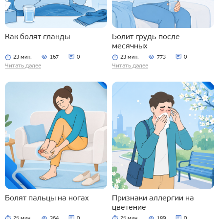
Как болят гланды
Болит грудь после
месячных
23 мин.
167
0
23 мин.
773
0
Читать далее
Читать далее
Болят пальцы на ногах
Признаки аллергии на
цветение
25 мин.
364
0
25 мин.
189
0