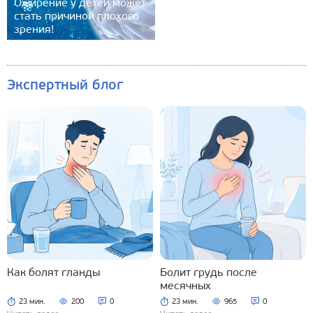
Ожирение у детей может
стать причиной плохого
зрения!
Экспертный блог
Как болят гланды
Болит грудь после
месячных
23 мин.
200
0
23 мин.
965
0