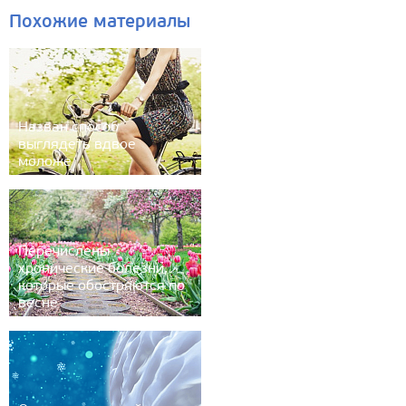
Похожие материалы
Назван способ
выглядеть вдвое
моложе
Перечислены
хронические болезни,
которые обостряются по
весне