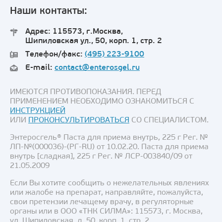
Наши контакты:
Адрес: 115573, г.Москва,
Шипиловская ул., 50, корп. 1, стр. 2
Телефон/факс:
(495) 223-9100
E-mail:
contact@enterosgel.ru
ИМЕЮТСЯ ПРОТИВОПОКАЗАНИЯ. ПЕРЕД
ПРИМЕНЕНИЕМ НЕОБХОДИМО ОЗНАКОМИТЬСЯ С
ИНСТРУКЦИЕЙ
ИЛИ
ПРОКОНСУЛЬТИРОВАТЬСЯ
СО СПЕЦИАЛИСТОМ.
Энтеросгель® Паста для приема внутрь, 225 г Рег. №
ЛП-№(000036)-(РГ-RU) от 10.02.20. Паста для приема
внутрь [сладкая], 225 г Рег. № ЛСР-003840/09 от
21.05.2009
Если Вы хотите сообщить о нежелательных явлениях
или жалобе на препарат, направляйте, пожалуйста,
свои претензии лечащему врачу, в регуляторные
органы или в ООО «ТНК СИЛМА»: 115573, г. Москва,
ул. Шипиловская, д. 50, корп. 1, стр. 2,