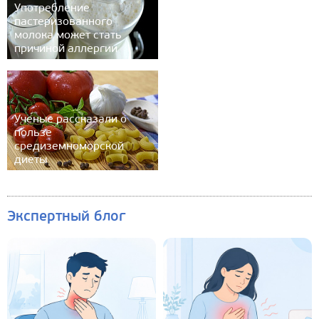
Употребление
пастеризованного
молока может стать
причиной аллергии
Ученые рассказали о
пользе
средиземноморской
диеты
Экспертный блог