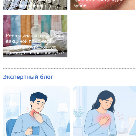
Как снизить риск рака
привычки вредны для
толстой кишки?
зубов
Ревакцинация назальной
вакциной поможет
создать почти полную
защиту от коронавируса?
Экспертный блог