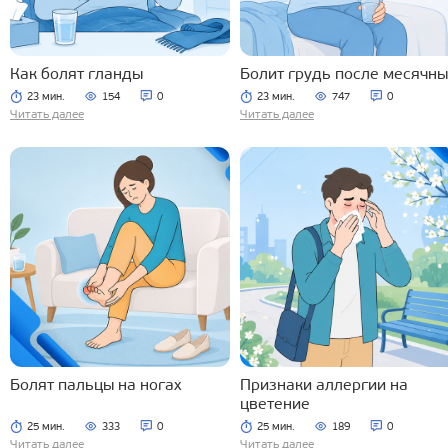
Как болят гланды
Болит грудь после месячны
23 мин.
154
0
23 мин.
747
0
Читать далее
Читать далее
Болят пальцы на ногах
Признаки аллергии на
цветение
25 мин.
333
0
25 мин.
189
0
Читать далее
Читать далее