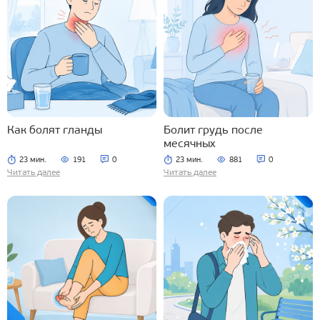
Как болят гланды
Болит грудь после
месячных
23 мин.
191
0
23 мин.
881
0
Читать далее
Читать далее