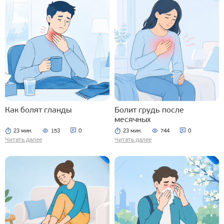
Как болят гланды
Болит грудь после
месячных
23 мин.
153
0
23 мин.
744
0
Читать далее
Читать далее