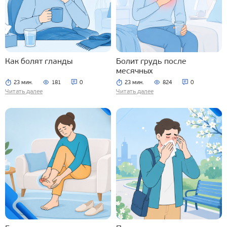
Как болят гланды
Болит грудь после
месячных
23 мин.
181
0
23 мин.
824
0
Читать далее
Читать далее