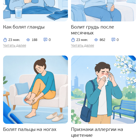
Как болят гланды
Болит грудь после
месячных
23 мин.
188
0
23 мин.
862
0
Читать далее
Читать далее
Болят пальцы на ногах
Признаки аллергии на
цветение