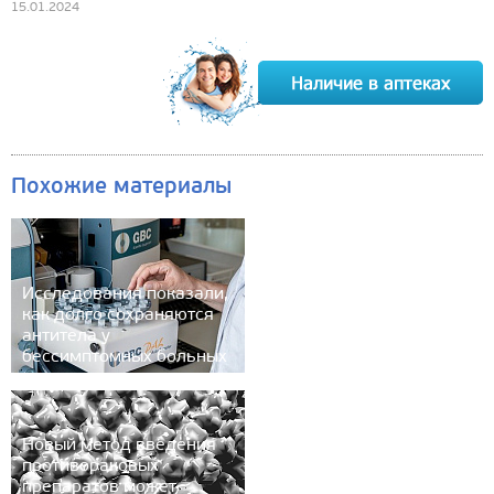
15.01.2024
Похожие материалы
Исследования показали,
как долго сохраняются
антитела у
бессимптомных больных
Новый метод введения
противораковых
препаратов может