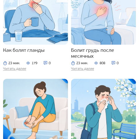
Как болят гланды
Болит грудь после
месячных
23 мин.
179
0
23 мин.
808
0
Читать далее
Читать далее