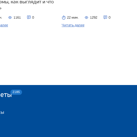
омы, как выглядит и что
ь
н.
1161
0
22 мин.
1292
0
далее
Читать далее
2185
веты
сы