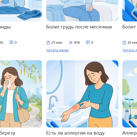
ланды
Болит грудь после месячных
Болят
91
0
23 мин.
876
0
25 ми
Читать далее
Читать 
 березу
Есть ли аллергия на воду
Аллерг