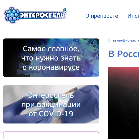
О препарате
Инс
Главная
Библиот
В Росс