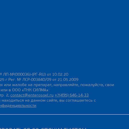
№ ЛП-№(000036)-(РГ-RU) от 10.02.20
25 г Рег. № ЛСР-003840/09 от 21.05.2009
х или жалобе на препарат, направляйте, пожалуйста, свои
ы или в ООО «ТНК СИЛМА»:
тр. 2,
contact@enterosgel.ru
+7(495) 646-14-33
 находиться на данном сайте, вы соглашаетесь с
онфиденциальности