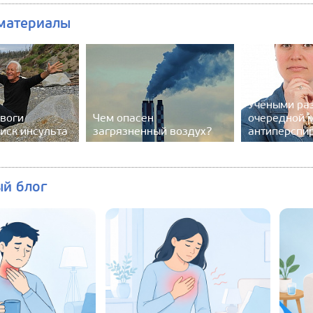
материалы
Учёными ра
евоги
Чем опасен
очередной 
иск инсульта
загрязненный воздух?
антиперспи
ый блог