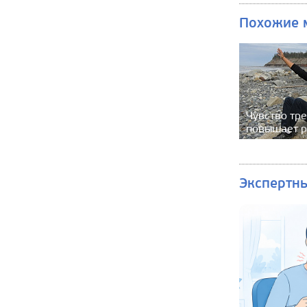
Похожие 
Чувство тр
повышает р
Экспертн