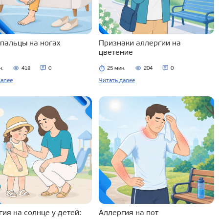
 пальцы на ногах
Признаки аллергии на
цветение
н.
418
0
25 мин.
204
0
далее
Читать далее
ия на солнце у детей:
Аллергия на пот