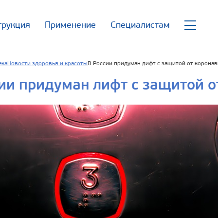
трукция
Применение
Специалистам
ека
Новости здоровья и красоты
В России придуман лифт с защитой от коронав
ии придуман лифт с защитой о