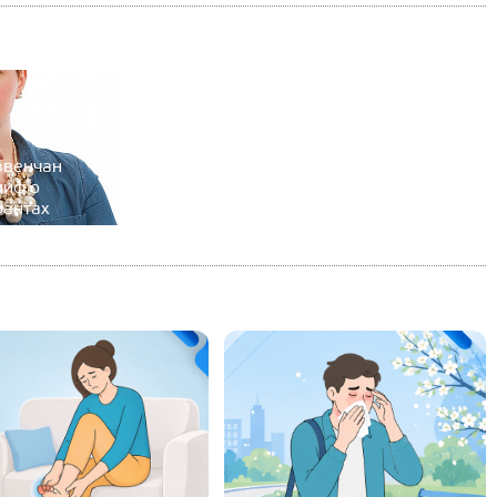
звенчан
миф о
рантах