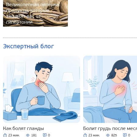
Великолепная пятёрка:
продукты, которые
защитят вас от
гипертонии
Экспертный блог
Как болят гланды
Болит грудь после мес
23 мин.
181
0
23 мин.
825
0