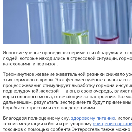
Японские учёные провели эксперимент и обнаружили в с
людей, которые находились в стрессовой ситуации, горм
катехоламин и кортизол.
Трёхминутное жевание жевательной резинки снижало ур
этих гормонов в крови. Этот феномен учёные связывают с 
процесс жевания стимулирует выработку гормона инсули
поджелудочной железой — а он, в свою очередь, влияет 
коры головного мозга, отвечающие за настроение. Возмо
дальнейшем, результаты эксперимента будут применены
борьбы со стрессом и его последствиями.
Благодаря полноценному сну,
здоровому питанию
, испо
техник медитации и йоги и регулярному
очищению орган
токсинов с помощью сорбента Энтеросгель также можно