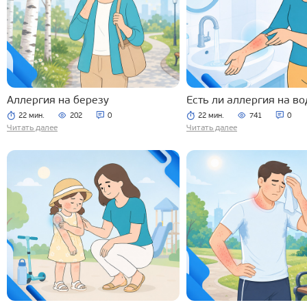
Аллергия на березу
Есть ли аллергия на во
22 мин.
202
0
22 мин.
741
0
Читать далее
Читать далее