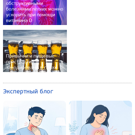
обструктивными
болезнями лёгких можно
ускорить при помощи
витамина D
Привычки и пищевые
пристрастия
закодированы в генах
Экспертный блог