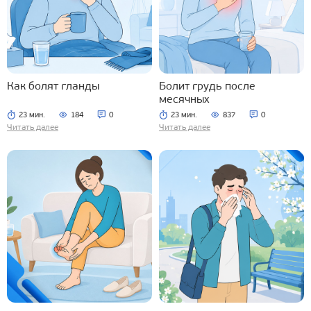
Как болят гланды
Болит грудь после
месячных
23 мин.
184
0
23 мин.
837
0
Читать далее
Читать далее