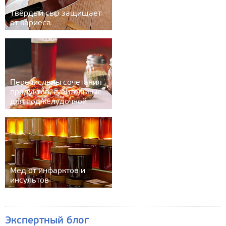
Твёрдый сыр защищает
от кариеса
Перечислены сочетания
продуктов, губительные
для поджелудочной
Мед от инфарктов и
инсультов
Экспертный блог