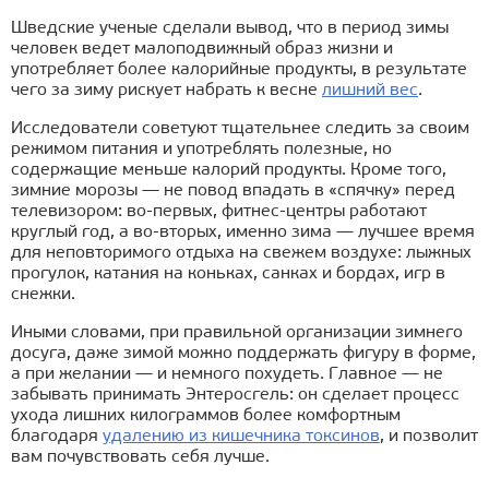
Шведские ученые сделали вывод, что в период зимы
человек ведет малоподвижный образ жизни и
употребляет более калорийные продукты, в результате
чего за зиму рискует набрать к весне
лишний вес
.
Исследователи советуют тщательнее следить за своим
режимом питания и употреблять полезные, но
содержащие меньше калорий продукты. Кроме того,
зимние морозы — не повод впадать в «спячку» перед
телевизором: во-первых, фитнес-центры работают
круглый год, а во-вторых, именно зима — лучшее время
для неповторимого отдыха на свежем воздухе: лыжных
прогулок, катания на коньках, санках и бордах, игр в
снежки.
Иными словами, при правильной организации зимнего
досуга, даже зимой можно поддержать фигуру в форме,
а при желании — и немного похудеть. Главное — не
забывать принимать Энтеросгель: он сделает процесс
ухода лишних килограммов более комфортным
благодаря
удалению из кишечника токсинов
, и позволит
вам почувствовать себя лучше.