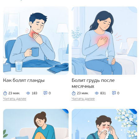
Как болят гланды
Болит грудь после
месячных
23 мин.
183
0
23 мин.
831
0
Читать далее
Читать далее