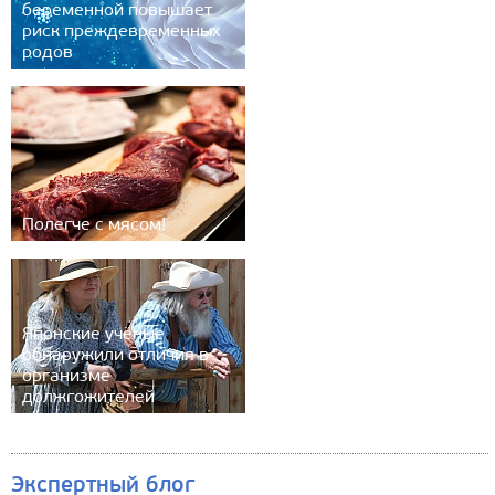
беременной повышает
риск преждевременных
родов
Полегче с мясом!
Японские учёные
обнаружили отличия в
организме
должгожителей
Экспертный блог