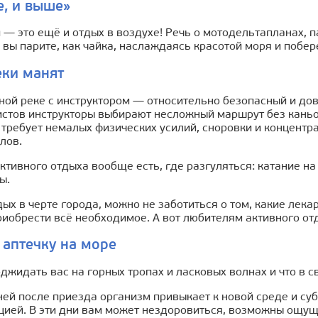
е, и выше»
 — это ещё и отдых в воздухе! Речь о мотодельтапланах, п
 вы парите, как чайка, наслаждаясь красотой моря и побере
еки манят
ной реке с инструктором — относительно безопасный и до
истов инструкторы выбирают несложный маршрут без каньон
требует немалых физических усилий, сноровки и концентр
лов.
ктивного отдыха вообще есть, где разгуляться: катание 
ы.
ых в черте города, можно не заботиться о том, какие лекар
иобрести всё необходимое. А вот любителям активного отд
аптечку на море
джидать вас на горных тропах и ласковых волнах и что в с
ей после приезда организм привыкает к новой среде и су
цией. В эти дни вам может нездоровиться, возможны ощущ