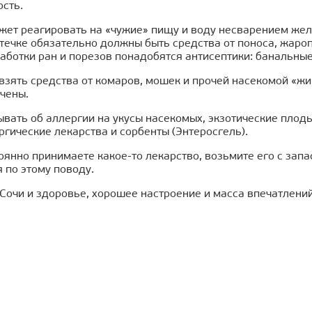
ость.
ет реагировать на «чужие» пищу и воду несварением желу
течке обязательно должны быть средства от поноса, жаро
аботки ран и порезов понадобятся антисептики: банальные 
взять средства от комаров, мошек и прочей насекомой «жи
чены.
ывать об аллергии на укусы насекомых, экзотические плод
гические лекарства и сорбенты (Энтеросгель).
оянно принимаете какое-то лекарство, возьмите его с запа
 по этому поводу.
Сочи и здоровье, хорошее настроение и масса впечатлени