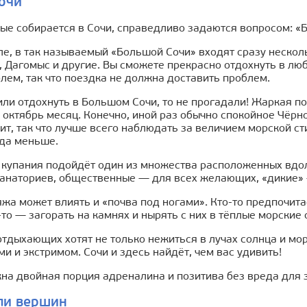
очи
вые собирается в Сочи, справедливо задаются вопросом: «Б
е, в так называемый «Большой Сочи» входят сразу несколь
 Дагомыс и другие. Вы сможете прекрасно отдохнуть в люб
лем, так что поездка не должна доставить проблем.
ли отдохнуть в Большом Сочи, то не прогадали! Жаркая п
 октябрь месяц. Конечно, иной раз обычно спокойное Чёрно
ит, так что лучше всего наблюдать за величием морской с
уда меньше.
и купания подойдёт один из множества расположенных вдо
санаториев, общественные — для всех желающих, «дикие» —
жа может влиять и «почва под ногами». Кто-то предпочита
-то — загорать на камнях и нырять с них в тёплые морские 
тдыхающих хотят не только нежиться в лучах солнца и мо
и и экстримом. Сочи и здесь найдёт, чем вас удивить!
жна двойная порция адреналина и позитива без вреда для 
ли вершин