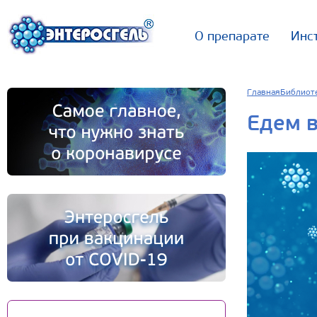
О препарате
Инс
Главная
Библиот
Едем в