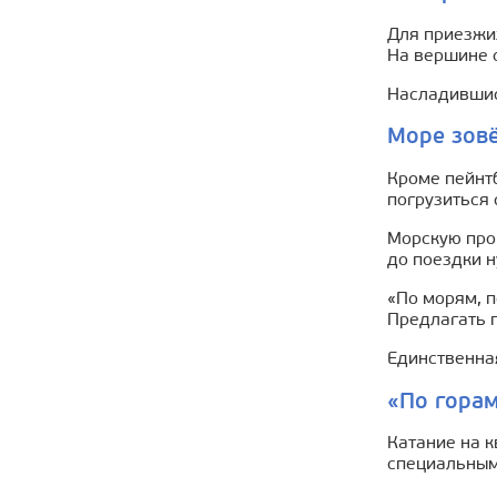
Для приезжих
На вершине о
Насладившись
Море зовё
Кроме пейнтб
погрузиться 
Морскую прог
до поездки н
«По морям, п
Предлагать п
Единственная
«По горам
Катание на 
специальным