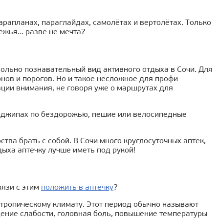
арапланах, параглайдах, самолётах и вертолётах. Только
жья... разве не мечта?
вольно познавательный вид активного отдыха в Сочи. Для
ов и порогов. Но и такое несложное для профи
ации внимания, не говоря уже о маршрутах для
на джипах по бездорожью, пешие или велосипедные
ства брать с собой. В Сочи много круглосуточных аптек,
ыха аптечку лучше иметь под рукой!
вязи с этим
положить в аптечку
?
бтропическому климату. Этот период обычно называют
ение слабости, головная боль, повышение температуры