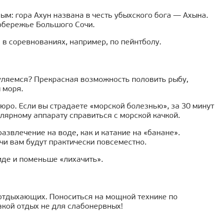
м: гора Ахун названа в честь убыхского бога — Ахына.
побережье Большого Сочи.
в соревнованиях, например, по пейнтболу.
гуляемся? Прекрасная возможность половить рыбу,
 моря.
юро. Если вы страдаете «морской болезнью», за 30 минут
улярному аппарату справиться с морской качкой.
азвлечение на воде, как и катание на «банане».
чи вам будут практически повсеместно.
иде и поменьше «лихачить».
отдыхающих. Поноситься на мощной технике по
акой отдых не для слабонервных!