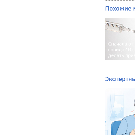
Похожие 
Сначала от
ковида? В 
делать при
Экспертн