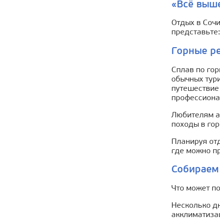
«Всё выш
Отдых в Сочи
представьте:
Горные р
Сплав по гор
обычных тур
путешествие 
профессиона
Любителям а
походы в гор
Планируя отд
где можно пр
Собираем 
Что может по
Несколько дн
акклиматиза