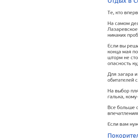
Отдых в С
Те, кто впер
На самом дел
Лазаревское,
никаких проб
Если вы реши
конца мая по
шторм не сто
опасность к
Для загара 
обитателей 
На выбор пля
галька, кому
Все больше о
впечатлениям
Если вам ну
Покорите