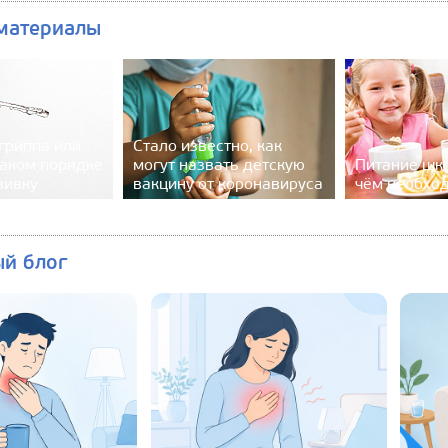
материалы
 гриппа или
Стало известно, как
каком порядке
могут назвать детскую
Питание шк
вивку
вакцину от коронавируса
чём необхо
ый блог