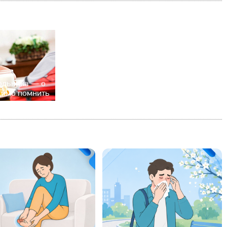
ольника — о
димо помнить