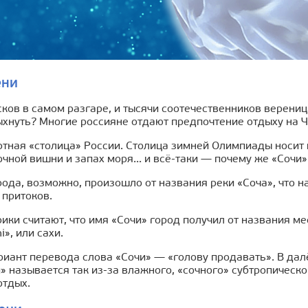
ени
ков в самом разгаре, и тысячи соотечественников верениц
ыхнуть? Многие россияне отдают предпочтение отдыху на 
тная «столица» России. Столица зимней Олимпиады носит к
очной вишни и запах моря... и всё-таки — почему же «Сочи»
ода, возможно, произошло от названия реки «Соча», что н
 притоков.
ики считают, что имя «Сочи» город получил от названия м
i», или сахи.
иант перевода слова «Сочи» — «голову продавать». В дал
» называется так из-за влажного, «сочного» субтропическо
отдых.