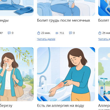
ланды
Болит грудь после месячных
Болят
47
0
23 мин.
711
0
25 ми
Читать далее
Читать 
 березу
Есть ли аллергия на воду
Аллерг