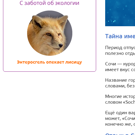
Тайна им
Период отпус
полезно отд
Сочи — курор
имеет вкус с
Название гор
словами, без
Многие истор
словом «Soch
Ещё один вар
может, «Сочи
конечно же, 