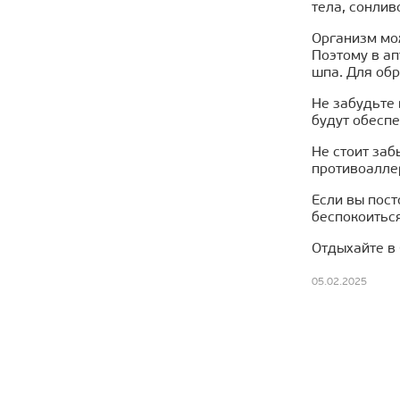
тела, сонлив
Организм мож
Поэтому в ап
шпа. Для обр
Не забудьте 
будут обеспе
Не стоит заб
противоаллер
Если вы пост
беспокоиться
Отдыхайте в 
05.02.2025