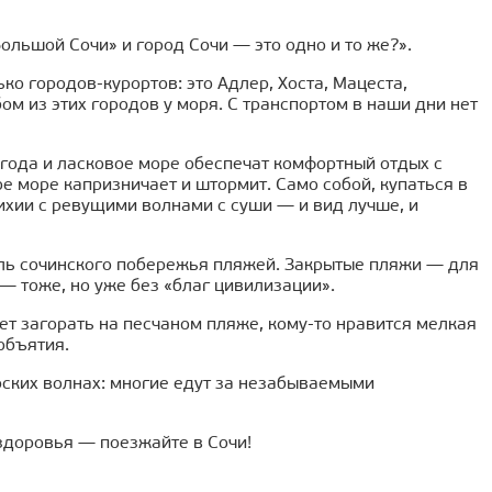
ольшой Сочи» и город Сочи — это одно и то же?».
ко городов-курортов: это Адлер, Хоста, Мацеста,
ом из этих городов у моря. С транспортом в наши дни нет
огода и ласковое море обеспечат комфортный отдых с
е море капризничает и штормит. Само собой, купаться в
тихии с ревущими волнами с суши — и вид лучше, и
ль сочинского побережья пляжей. Закрытые пляжи — для
 тоже, но уже без «благ цивилизации».
ет загорать на песчаном пляже, кому-то нравится мелкая
объятия.
рских волнах: многие едут за незабываемыми
здоровья — поезжайте в Сочи!