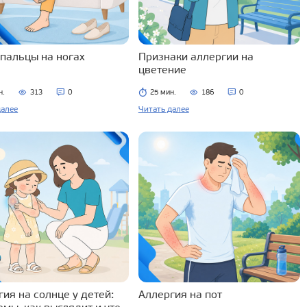
 пальцы на ногах
Признаки аллергии на
цветение
н.
313
0
25 мин.
186
0
далее
Читать далее
ия на солнце у детей:
Аллергия на пот