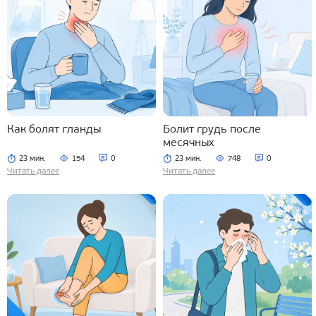
Как болят гланды
Болит грудь после
месячных
23 мин.
154
0
23 мин.
748
0
Читать далее
Читать далее