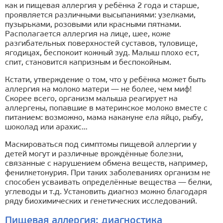
как и пищевая аллергия у ребёнка 2 года и старше,
проявляется различными высыпаниями: узелками,
пузырьками, розовыми или красными пятнами.
Располагается аллергия на лице, шее, коже
разгибательных поверхностей суставов, туловище,
ягодицах, беспокоит кожный зуд. Малыш плохо ест,
спит, становится капризным и беспокойным.
Кстати, утверждение о том, что у ребёнка может быть
аллергия на молоко матери — не более, чем миф!
Скорее всего, организм малыша реагирует на
аллергены, попавшие в материнское молоко вместе с
питанием: возможно, мама накануне ела яйцо, рыбу,
шоколад или арахис…
Маскироваться под симптомы пищевой аллергии у
детей могут и различные врождённые болезни,
связанные с нарушением обмена веществ, например,
фенилкетонурия. При таких заболеваниях организм не
способен усваивать определённые вещества — белки,
углеводы и т.д. Установить диагноз можно благодаря
ряду биохимических и генетических исследований.
Пищевая аллергия: диагностика