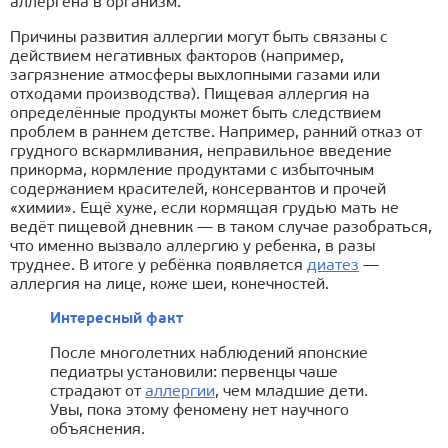
аллергена в организм.
Причины развития аллергии могут быть связаны с
действием негативных факторов (например,
загрязнение атмосферы выхлопными газами или
отходами производства). Пищевая аллергия на
определённые продукты может быть следствием
проблем в раннем детстве. Например, ранний отказ от
грудного вскармливания, неправильное введение
прикорма, кормление продуктами с избыточным
содержанием красителей, консервантов и прочей
«химии». Ещё хуже, если кормящая грудью мать не
ведёт пищевой дневник — в таком случае разобраться,
что именно вызвало аллергию у ребенка, в разы
труднее. В итоге у ребёнка появляется
диатез
—
аллергия на лице, коже шеи, конечностей.
Интересный факт
После многолетних наблюдений японские
педиатры установили: первенцы чаше
страдают от
аллергии
, чем младшие дети.
Увы, пока этому феномену нет научного
объяснения.