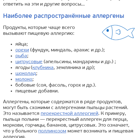
ответить на эти и другие вопросы...
Наиболее распространённые аллергены
Продукты, которые чаще всего
вызывают пищевую аллергию:
яйца;
орехи
(фундук, миндаль, арахис и др.);
рыба
;
цитрусовые
(апельсины, мандарины и др.) ;
ягоды (
клубника
, земляника и др);
шоколад
;
молоко
;
бобовые (соя, фасоль, горох и др.).
пищевые добавки.
Аллергены, которые содержатся в ряде продуктов,
могут быть схожими с аллергенами пыльцы растений.
Это называется
перекрестной аллергией
. К примеру,
пыльца полыни — перекрестный аллерген для перца,
моркови, горчицы, бананов, цитрусовых. Это означает,
что у больного
поллинозом
может возникать и пищевая
аллергия.