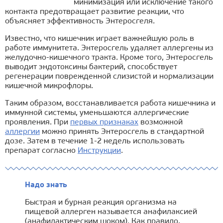
минимизация или исключение такого
контакта предотвращает развитие реакции, что
объясняет эффективность Энтеросгеля.
Известно, что кишечник играет важнейшую роль в
работе иммунитета. Энтеросгель удаляет аллергены из
желудочно-кишечного тракта. Кроме того, Энтеросгель
выводит эндотоксины бактерий, способствует
регенерации поврежденной слизистой и нормализации
кишечной микрофлоры.
Таким образом, восстанавливается работа кишечника и
иммунной системы, уменьшаются аллергические
проявления. При
первых признаках
возможной
аллергии
можно принять Энтеросгель в стандартной
дозе. Затем в течение 1-2 недель использовать
препарат согласно
Инструкции
.
Надо знать
Быстрая и бурная реакция организма на
пищевой аллерген называется анафилаксией
(анафилактическим шоком). Как правило,