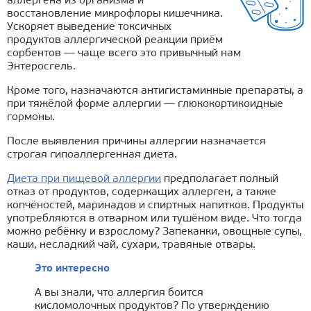
аллергена из организма и
восстановление микрофлоры кишечника.
Ускоряет выведение токсичных
продуктов аллергической реакции приём
сорбентов — чаще всего это привычный нам
Энтеросгель.
Кроме того, назначаются антигистаминные препараты, а
при тяжёлой форме аллергии — глюкокортикоидные
гормоны.
После выявления причины аллергии назначается
строгая гипоаллергенная диета.
Диета при пищевой аллергии
предполагает полный
отказ от продуктов, содержащих аллерген, а также
копчёностей, маринадов и спиртных напитков. Продукты
употребляются в отварном или тушёном виде. Что тогда
можно ребёнку и взрослому? Запеканки, овощные супы,
каши, несладкий чай, сухари, травяные отвары.
Это интересно
А вы знали, что аллергия боится
кисломолочных продуктов? По утверждению