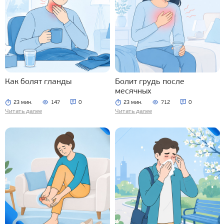
Как болят гланды
Болит грудь после
месячных
23 мин.
147
0
23 мин.
712
0
Читать далее
Читать далее