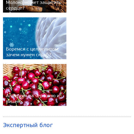
Молоко может защитить
сердце?
Боремся с целлюлитом:
зачем нужен скраб?
Аллергия на черешню и
вишню
Экспертный блог