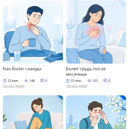
Как болят гланды
Болит грудь после
месячных
23 мин.
148
0
23 мин.
723
0
Читать далее
Читать далее