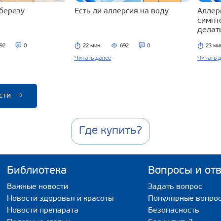
 березу
Есть ли аллергия на воду
Аллерг
симпт
делат
92
0
22 мин.
692
0
23 ми
Читать далее
Читать 
сти
→
Где купить?
Библиотека
Вопросы и от
Важные новости
Задать вопрос
Новости здоровья и красоты
Популярные вопро
Новости препарата
Безопасность