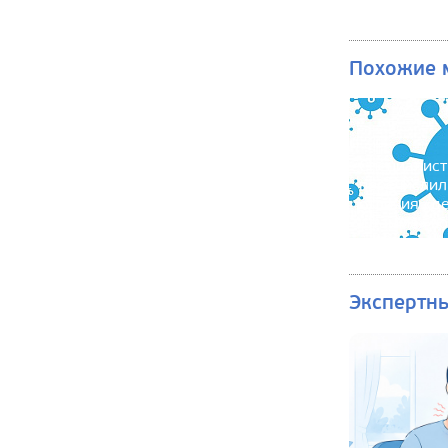
Похожие 
Специалис
перечислил
отличия «д
штамма» ко
Экспертн