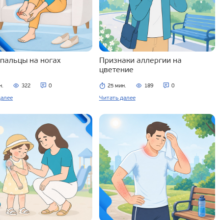
 пальцы на ногах
Признаки аллергии на
цветение
н.
322
0
25 мин.
189
0
далее
Читать далее