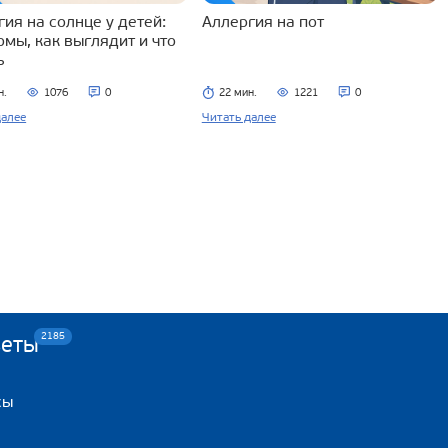
ия на солнце у детей:
Аллергия на пот
омы, как выглядит и что
ь
н.
1076
0
22 мин.
1221
0
далее
Читать далее
2185
веты
сы