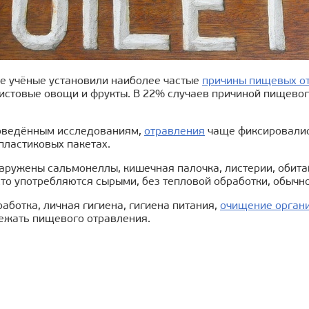
е учёные установили наиболее частые
причины пищевых о
листовые овощи и фрукты. В 22% случаев причиной пищево
оведённым исследованиям,
отравления
чаще фиксировалис
пластиковых пакетах.
аружены сальмонеллы, кишечная палочка, листерии, обита
то употребляются сырыми, без тепловой обработки, обычно
аботка, личная гигиена, гигиена питания,
очищение орган
ежать пищевого отравления.