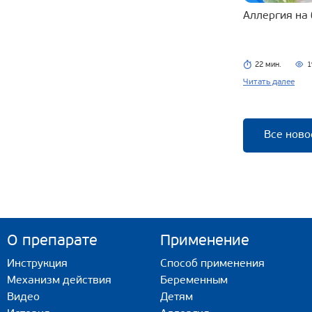
Аллергия на
22 мин.
1
Читать далее
Все ново
О препарате
Применение
Инструкция
Способ применения
Механизм действия
Беременным
Видео
Детям