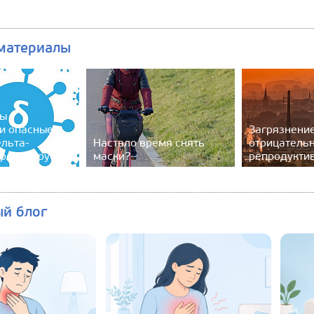
материалы
ты
и опасные
Загрязнени
ельта-
Настало время снять
отрицательн
ронавируса
маски?
репродукти
ый блог