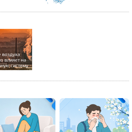
е воздуха
о влияет на
вную систему