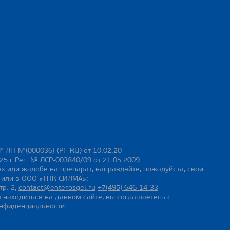
№ ЛП-№(000036)-(РГ-RU) от 10.02.20
25 г Рег. № ЛСР-003840/09 от 21.05.2009
х или жалобе на препарат, направляйте, пожалуйста, свои
ы или в ООО «ТНК СИЛМА»:
тр. 2,
contact@enterosgel.ru
+7(495) 646-14-33
 находиться на данном сайте, вы соглашаетесь с
онфиденциальности