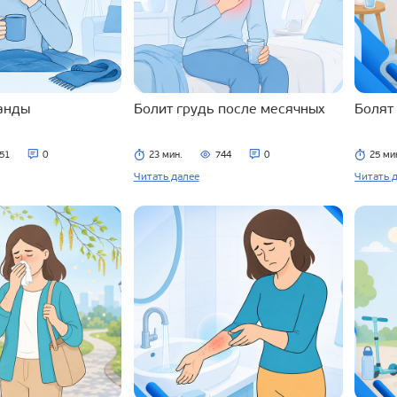
ланды
Болит грудь после месячных
Болят
51
0
23 мин.
744
0
25 ми
Читать далее
Читать 