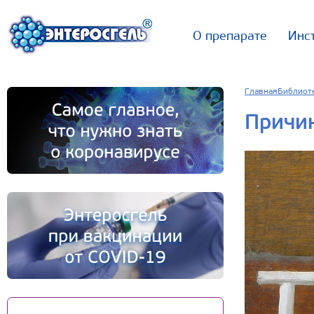
О препарате
Инс
Главная
Библиот
Причи