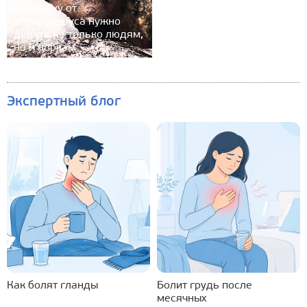
Прививку от
коронавируса нужно
делать не только людям,
но и норкам
Экспертный блог
Как болят гланды
Болит грудь после
месячных