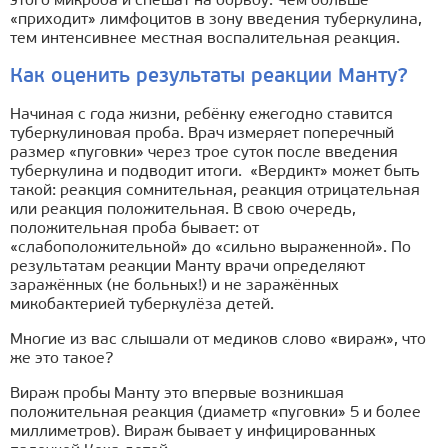
этого микроба и спешат на борьбу. Чем больше
«приходит» лимфоцитов в зону введения туберкулина,
тем интенсивнее местная воспалительная реакция.
Как оценить результаты реакции Манту?
Начиная с года жизни, ребёнку ежегодно ставится
туберкулиновая проба. Врач измеряет поперечный
размер «пуговки» через трое суток после введения
туберкулина и подводит итоги. «Вердикт» может быть
такой: реакция сомнительная, реакция отрицательная
или реакция положительная. В свою очередь,
положительная проба бывает: от
«слабоположительной» до «сильно выраженной». По
результатам реакции Манту врачи определяют
заражённых (не больных!) и не заражённых
микобактерией туберкулёза детей.
Многие из вас слышали от медиков слово «вираж», что
же это такое?
Вираж пробы Манту это впервые возникшая
положительная реакция (диаметр «пуговки» 5 и более
миллиметров). Вираж бывает у инфицированных