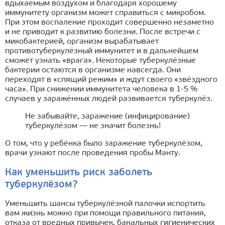
вдыхаемым воздухом и благодаря хорошему
иммунитету организм может справиться с микробом.
При этом воспаление проходит совершенно незаметно
и не приводит к развитию болезни. После встречи с
микобактерией, организм вырабатывает
противотуберкулёзный иммунитет и в дальнейшем
сможет узнать «врага». Некоторые туберкулёзные
бактерии остаются в организме навсегда. Они
переходят в «спящий режим» и ждут своего «звёздного
часа». При снижении иммунитета человека в 1-5 %
случаев у заражённых людей развивается туберкулёз.
Не забывайте, заражение (инфицирование)
туберкулёзом — не значит болезнь!
О том, что у ребёнка было заражение туберкулёзом,
врачи узнают после проведения пробы Манту.
Как уменьшить риск заболеть
туберкулёзом?
Уменьшить шансы туберкулёзной палочки испортить
вам жизнь можно при помощи правильного питания,
отказа от вредных привычек, банальных гигиенических