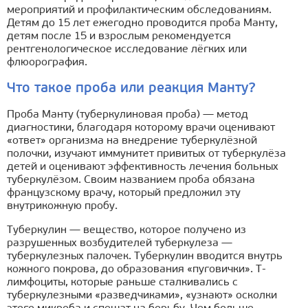
мероприятий и профилактическим обследованиям.
Детям до 15 лет ежегодно проводится проба Манту,
детям после 15 и взрослым рекомендуется
рентгенологическое исследование лёгких или
флюорография.
Что такое проба или реакция Манту?
Проба Манту (туберкулиновая проба) — метод
диагностики, благодаря которому врачи оценивают
«ответ» организма на внедрение туберкулёзной
полочки, изучают иммунитет привитых от туберкулёза
детей и оценивают эффективность лечения больных
туберкулёзом. Своим названием проба обязана
французскому врачу, который предложил эту
внутрикожную пробу.
Туберкулин — вещество, которое получено из
разрушенных возбудителей туберкулеза —
туберкулезных палочек. Туберкулин вводится внутрь
кожного покрова, до образования «пуговички». Т-
лимфоциты, которые раньше сталкивались с
туберкулезными «разведчиками», «узнают» осколки