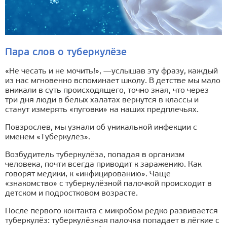
Пара слов о туберкулёзе
«Не чесать и не мочить!», —услышав эту фразу, каждый
из нас мгновенно вспоминает школу. В детстве мы мало
вникали в суть происходящего, точно зная, что через
три дня люди в белых халатах вернутся в классы и
станут измерять «пуговки» на наших предплечьях.
Повзрослев, мы узнали об уникальной инфекции с
именем «Туберкулёз».
Возбудитель туберкулёза, попадая в организм
человека, почти всегда приводит к заражению. Как
говорят медики, к «инфицированию». Чаще
«знакомство» с туберкулёзной палочкой происходит в
детском и подростковом возрасте.
После первого контакта с микробом редко развивается
туберкулёз: туберкулёзная палочка попадает в лёгкие с