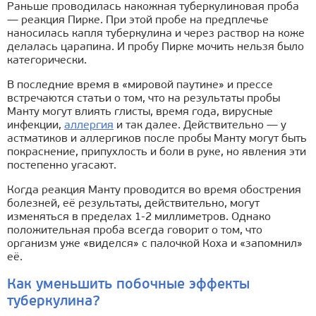
Раньше проводилась накожная туберкулиновая проба
— реакция Пирке. При этой пробе на предплечье
наносилась капля туберкулина и через раствор на коже
делалась царапина. И пробу Пирке мочить нельзя было
категорически.
В последние время в «мировой паутине» и прессе
встречаются статьи о том, что на результаты пробы
Манту могут влиять глисты, время года, вирусные
инфекции,
аллергия
и так далее. Действительно — у
астматиков и аллергиков после пробы Манту могут быть
покраснение, припухлость и боли в руке, но явления эти
постепенно угасают.
Когда реакция Манту проводится во время обострения
болезней, её результаты, действительно, могут
изменяться в пределах 1-2 миллиметров. Однако
положительная проба всегда говорит о том, что
организм уже «виделся» с палочкой Коха и «запомнил»
её.
Как уменьшить побочные эффекты
туберкулина?