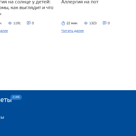
ия на солнце у детей:
Аллергия на пот
омы, как выглядит и что
ь
н.
1191
0
22 мин.
1323
0
далее
Читать далее
2185
веты
сы