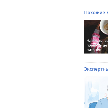
Похожие 
Названы гл
правила де
питания
Экспертн