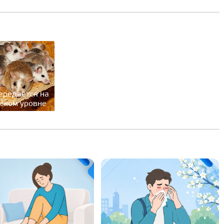
ередаётся на
ском уровне