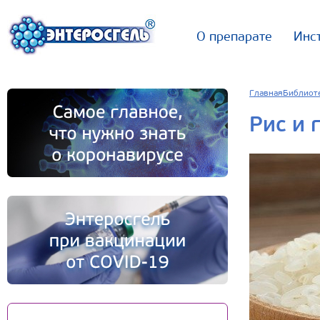
О препарате
Инс
Главная
Библиот
Рис и 