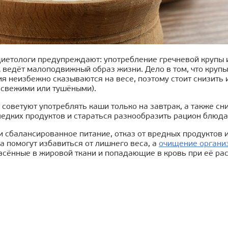
диетологи предупреждают: употребление гречневой крупы 
к ведёт малоподвижный образ жизни. Дело в том, что круп
я неизбежно сказываются на весе, поэтому стоит снизить
 свежими или тушёными).
советуют употреблять каши только на завтрак, а также сн
едких продуктов и стараться разнообразить рацион блюда
и сбалансированное питание, отказ от вредных продуктов 
а помогут избавиться от лишнего веса, а
очищение органи
пасённые в жировой ткани и попадающие в кровь при её р