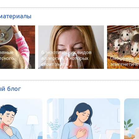
материалы
авные
6 экзотических видов
тского
аллергии, о которых
Ожирение п
стоит знать
эпигенетиче
ый блог