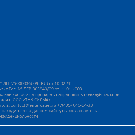
№ ЛП-№(000036)-(РГ-RU) от 10.02.20
25 г Рег. № ЛСР-003840/09 от 21.05.2009
х или жалобе на препарат, направляйте, пожалуйста, свои
ы или в ООО «ТНК СИЛМА»:
тр. 2,
contact@enterosgel.ru
+7(495) 646-14-33
 находиться на данном сайте, вы соглашаетесь с
онфиденциальности