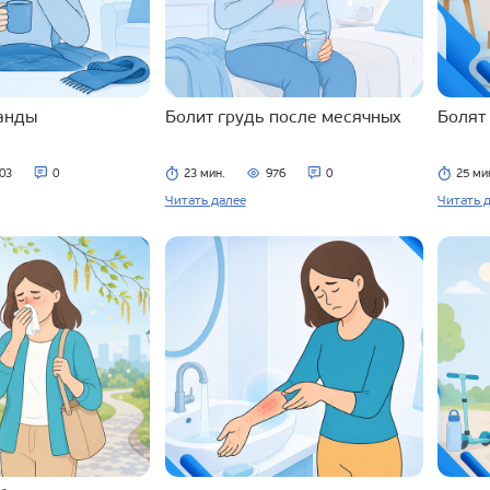
ланды
Болит грудь после месячных
Болят
03
0
23 мин.
976
0
25 ми
Читать далее
Читать 