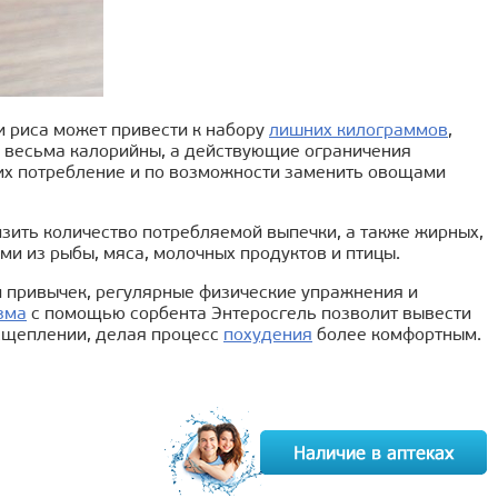
и риса может привести к набору
лишних килограммов
,
ы весьма калорийны, а действующие ограничения
 их потребление и по возможности заменить овощами
изить количество потребляемой выпечки, а также жирных,
ми из рыбы, мяса, молочных продуктов и птицы.
и привычек, регулярные физические упражнения и
зма
с помощью сорбента Энтеросгель позволит вывести
асщеплении, делая процесс
похудения
более комфортным.