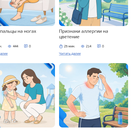
 пальцы на ногах
Признаки аллергии на
цветение
н.
444
0
25 мин.
214
0
далее
Читать далее