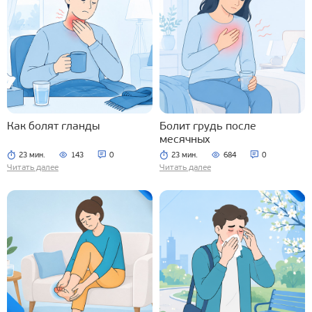
Как болят гланды
Болит грудь после
месячных
23 мин.
143
0
23 мин.
684
0
Читать далее
Читать далее