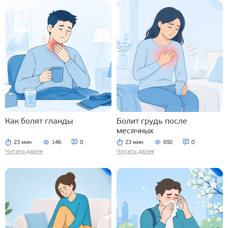
Как болят гланды
Болит грудь после
месячных
23 мин.
146
0
23 мин.
692
0
Читать далее
Читать далее