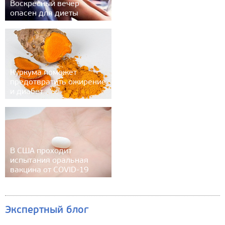
Воскресный вечер
опасен для диеты
Куркума поможет
предотвратить ожирение
и диабет
В США проходит
испытания оральная
вакцина от COVID-19
Экспертный блог