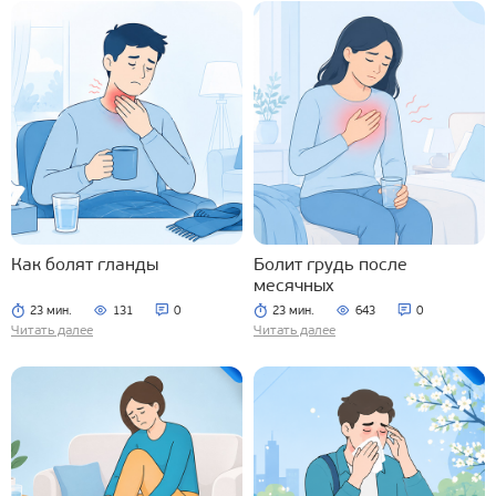
Как болят гланды
Болит грудь после
месячных
23 мин.
131
0
23 мин.
643
0
Читать далее
Читать далее