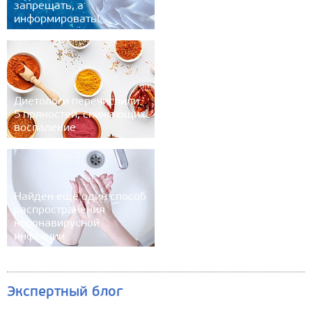
запрещать, а
информировать!
Диетологи перечислили
5 пряностей, снижающих
воспаление
Найден ещё один способ
распространения
коронавирусной
инфекции
Экспертный блог