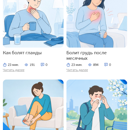
Как болят гланды
Болит грудь после
месячных
23 мин.
191
0
23 мин.
894
0
Читать далее
Читать далее