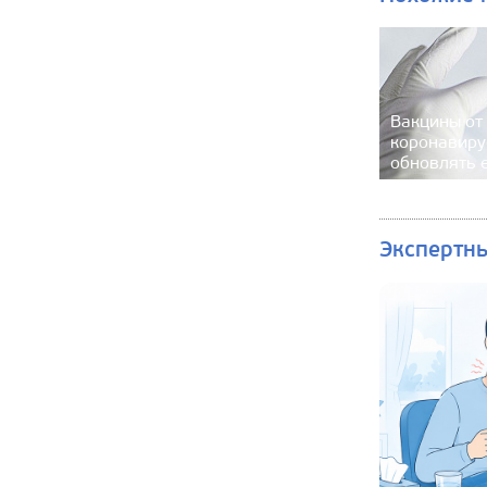
Вакцины от
коронавиру
обновлять 
Экспертн