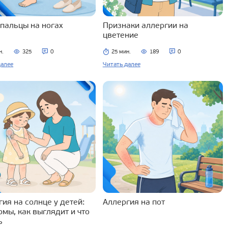
 пальцы на ногах
Признаки аллергии на
цветение
н.
325
0
25 мин.
189
0
далее
Читать далее
ия на солнце у детей:
Аллергия на пот
омы, как выглядит и что
ь