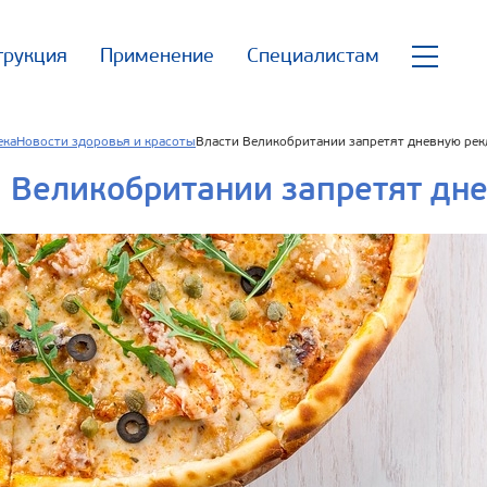
трукция
Применение
Специалистам
ека
Новости здоровья и красоты
Власти Великобритании запретят дневную ре
 Великобритании запретят дн