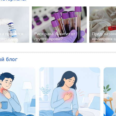
са придётся
Риск рака зависит от
Предсказан
ежегодно
группы крови?
«омикрон»-
ый блог