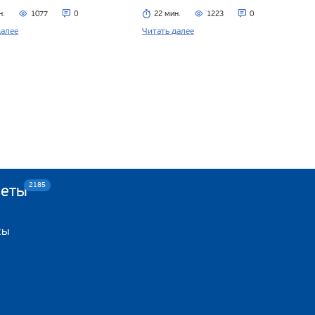
н.
1077
0
22 мин.
1223
0
далее
Читать далее
2185
веты
сы