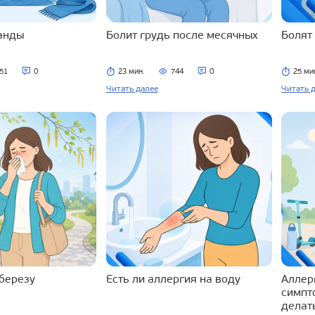
ланды
Болит грудь после месячных
Болят
51
0
23 мин.
744
0
25 ми
Читать далее
Читать 
 березу
Есть ли аллергия на воду
Аллерг
симпт
делат