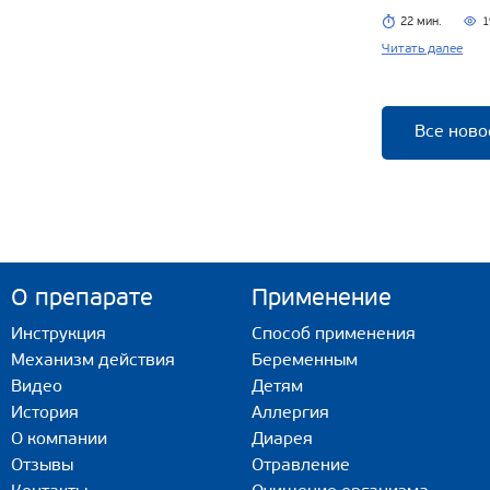
22 мин.
1
Читать далее
Все ново
О препарате
Применение
Инструкция
Способ применения
Механизм действия
Беременным
Видео
Детям
История
Аллергия
О компании
Диарея
Отзывы
Отравление