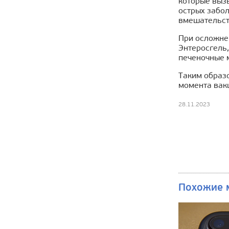
которые вызы
острых забол
вмешательст
При осложне
Энтеросгель,
печеночные 
Таким образо
момента вак
28.11.2023
Похожие 