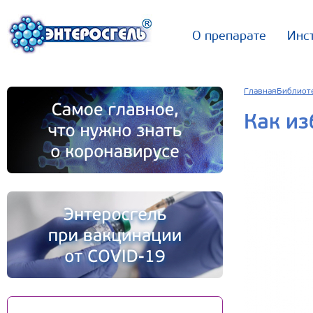
О препарате
Инс
Главная
Библиот
Как из