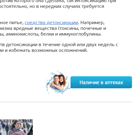
ротив которого она сделана, так интоксикацию при
стоятельно, но в нередких случаях требуется
ное питье,
средства детоксикации
. Например,
низма вредные вещества (токсины, почечные и
ы, аминокислоты, белки и иммуноглобулины.
в детоксикации в течение одной или двух недель с
ии и избежать возможных осложнений.