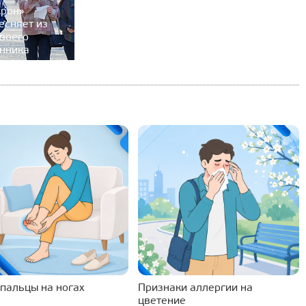
крон»
есняет из
воего
нника
 пальцы на ногах
Признаки аллергии на
цветение