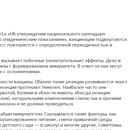
 51н «Об утверждении национального календаря
о эпидемическим показаниям», вакцинации подвергаются
цесс повторяется с определенной периодичностью в
а вызывает побочные (нежелательные) эффекты. Дело в
аны с формированием иммунитета. В ответ на них могут
бо с осложнениями.
вности вакцины. Обычно такие реакции развиваются через
 реакции протекают тяжелее. Наиболее часто они
вотой, болями в области живота. Иногда реакция
лов), катаральными изменениями слизистых и прочими
казана и не должна проводиться.
лабым иммунитетом. Сказываются такие факторы, как
сбалансированное питание, смена привычной среды
з детского сада — в школу) и многие другие. Симптомы,