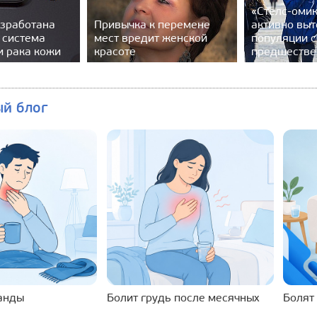
«Стелс-оми
азработана
Привычка к перемене
активно выт
 система
мест вредит женской
популяции с
и рака кожи
красоте
предшестве
ый блог
ланды
Болит грудь после месячных
Болят