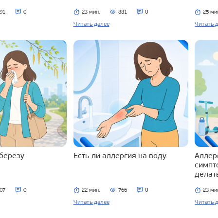
91
0
23 мин.
881
0
25 ми
Читать далее
Читать 
 березу
Есть ли аллергия на воду
Аллерг
симпт
делат
07
0
22 мин.
766
0
23 ми
Читать далее
Читать 