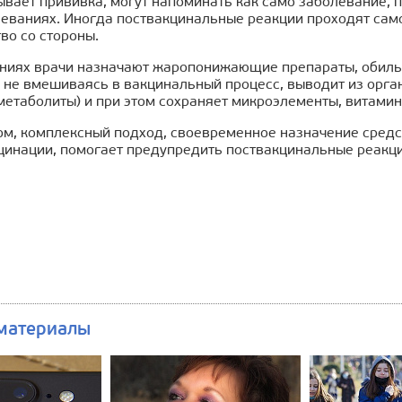
вает прививка, могут напоминать как само заболевание, п
еваниях. Иногда поствакцинальные реакции проходят само
во со стороны.
ниях врачи назначают жаропонижающие препараты, обиль
 не вмешиваясь в вакцинальный процесс, выводит из орга
метаболиты) и при этом сохраняет микроэлементы, витамин
м, комплексный подход, своевременное назначение средст
цинации, помогает предупредить поствакцинальные реакц
материалы