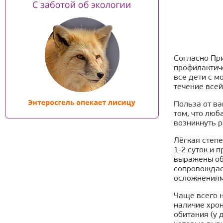
Согласно Пр
профилактич
все дети с м
течение всей
Польза от в
том, что люб
возникнуть р
Лёгкая степе
1-2 суток и 
выражены об
сопровождае
осложнениям
Чаще всего н
наличие хро
обитания (у 