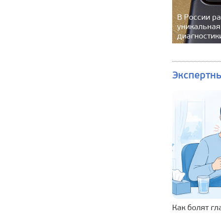
В России р
уникальная
диагностик
Экспертн
Как болят г