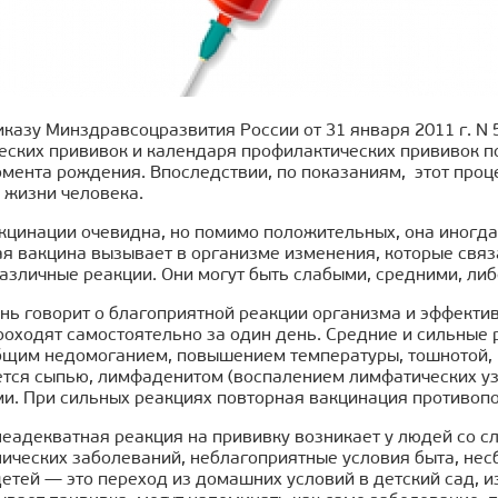
иказу Минздравсоцразвития России от 31 января 2011 г. N
еских прививок и календаря профилактических прививок п
омента рождения. Впоследствии, по показаниям, этот про
 жизни человека.
акцинации очевидна, но помимо положительных, она иногд
ая вакцина вызывает в организме изменения, которые связ
азличные реакции. Они могут быть слабыми, средними, ли
нь говорит о благоприятной реакции организма и эффекти
проходят самостоятельно за один день. Средние и сильные
щим недомоганием, повышением температуры, тошнотой, р
тся сыпью, лимфаденитом (воспалением лимфатических уз
и. При сильных реакциях повторная вакцинация противопо
еадекватная реакция на прививку возникает у людей со с
нических заболеваний, неблагоприятные условия быта, не
детей — это переход из домашних условий в детский сад, и