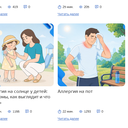
н.
419
0
25 мин.
205
0
далее
Читать далее
ия на солнце у детей:
Аллергия на пот
омы, как выглядит и что
ь
н.
1166
0
22 мин.
1293
0
далее
Читать далее