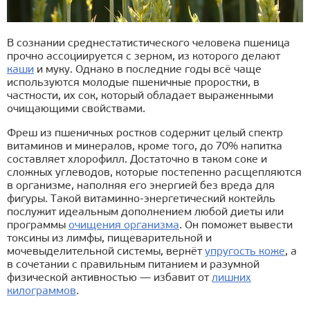
В сознании среднестатистического человека пшеница
прочно ассоциируется с зерном, из которого делают
каши
и муку. Однако в последние годы всё чаще
используются молодые пшеничные проростки, в
частности, их сок, который обладает выраженными
очищающими свойствами.
Фреш из пшеничных ростков содержит целый спектр
витаминов и минералов, кроме того, до 70% напитка
составляет хлорофилл. Достаточно в таком соке и
сложных углеводов, которые постепенно расщепляются
в организме, наполняя его энергией без вреда для
фигуры. Такой витаминно-энергетический коктейль
послужит идеальным дополнением любой диеты или
программы
очищения организма
. Он поможет вывести
токсины из лимфы, пищеварительной и
мочевыделительной системы, вернёт
упругость коже
, а
в сочетании с правильным питанием и разумной
физической активностью — избавит от
лишних
килограммов
.