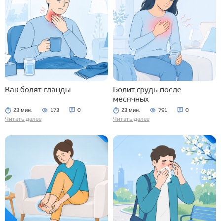
Как болят гланды
Болит грудь после
месячных
23 мин.
173
0
23 мин.
791
0
Читать далее
Читать далее