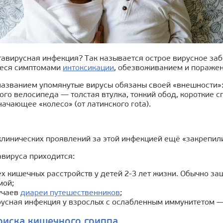
тавирусная инфекция? Так называется острое вирусное за
еся симптомами
интоксикации
, обезвоживанием и пораже
азванием упомянутые вирусы обязаны своей «внешности»: 
ого велосипеда — толстая втулка, тонкий обод, короткие с
ачающее «колесо» (от латинского rota).
клинических проявлений за этой инфекцией ещё «закрепил
авируса приходится:
х кишечных расстройств у детей 2-3 лет жизни. Обычно з
мой;
учаев
диареи путешественников
;
усная инфекция у взрослых с ослабленным иммунитетом —
риска кишечного гриппа