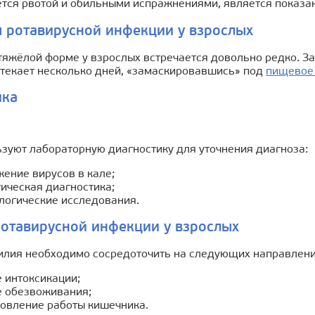
тся рвотой и обильными испражнениями, является показан
 ротавирусной инфекции у взрослых
 тяжёлой форме у взрослых встречается довольно редко. 
отекает несколько дней, «замаскировавшись» под
пищевое
ика
ьзуют лабораторную диагностику для уточнения диагноза:
ение вирусов в кале;
ическая диагностика;
логические исследования.
отавирусной инфекции у взрослых
илия необходимо сосредоточить на следующих направлени
 интоксикации;
е обезвоживания;
новление работы кишечника.