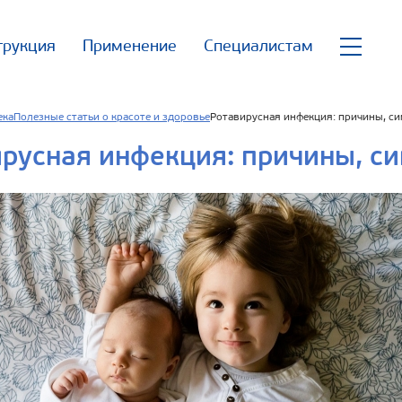
трукция
Применение
Специалистам
ека
Полезные статьи о красоте и здоровье
Ротавирусная инфекция: причины, си
русная инфекция: причины, с