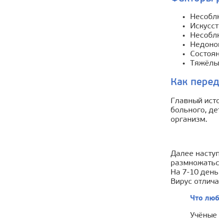
Несобл
Искусс
Несобл
Недоно
Состоя
Тяжёлы
Как перед
Главный ист
больного, де
организм.
Далее наступ
размножаться
На 7-10 день
Вирус отлича
Что люб
Учёные 