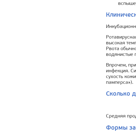
вспыше
Клиничес
Инкубационны
Ротавирусная
высокая темп
Рвота обычно
водянистые 
Впрочем, пр
инфекция. С
сухость кож
памперса»).
Сколько д
Средняя про
Формы за