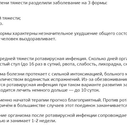
пени тяжести разделили заболевание на 3 формы:
 тяжести;
ю.
формы характерны незначительное ухудшение общего сост
 человек выздоравливает.
средней тяжести ротавирусная инфекция. Сколько дней орг
стый стул (до 16 раз в сутки), рвота, слабость, лихорадка,
а болезни протекает с сильной интоксикацией, больного м
оличеством водянистых испражнений. Из-за обезвоживани
тся ротавирусная инфекция при таком варианте развития 
одится лечить немного дольше — до 10 суток.
менно начатой терапии прогноз благоприятный. Против ро
причём в большинстве случаев этот поединок заканчиваетс
ние организма после ротавирусной инфекции сопровождае
ю и занимает 1-2 недели.