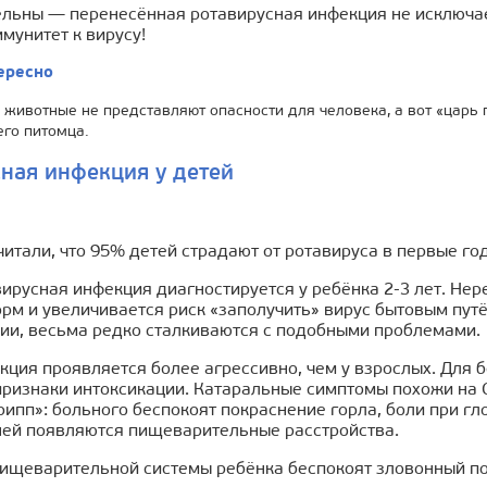
ельны — перенесённая ротавирусная инфекция не исключае
мунитет к вирусу!
ересно
 животные не представляют опасности для человека, а вот «царь 
го питомца.
ная инфекция у детей
итали, что 95% детей страдают от ротавируса в первые го
ирусная инфекция диагностируется у ребёнка 2-3 лет. Нер
рм и увеличивается риск «заполучить» вирус бытовым путё
ии, весьма редко сталкиваются с подобными проблемами.
екция проявляется более агрессивно, чем у взрослых. Для
признаки интоксикации. Катаральные симптомы похожи на О
ипп»: больного беспокоят покраснение горла, боли при гло
ней появляются пищеварительные расстройства.
ищеварительной системы ребёнка беспокоят зловонный пон