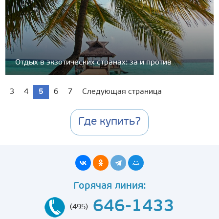
Отдых в экзотических странах: за и против
3
4
5
6
7
Следующая страница
Где купить?
Горячая линия:
646-1433
(495)